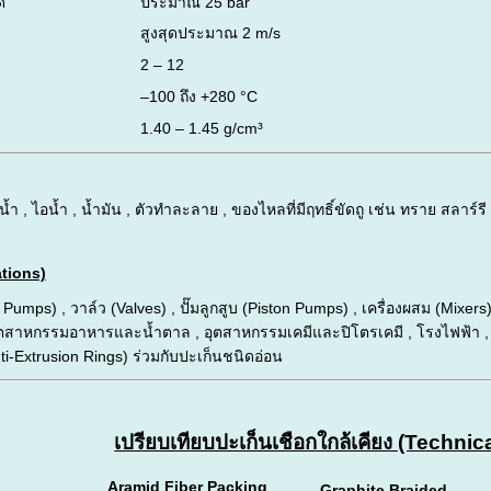
ด
ประมาณ 25 bar
สูงสุดประมาณ 2 m/s
2 – 12
–100 ถึง +280 °C
1.40 – 1.45 g/cm³
น้ำ , ไอน้ำ , น้ำมัน , ตัวทำละลาย , ของไหลที่มีฤทธิ์ขัดถู เช่น ทราย สลาร
tions)
 Pumps) , วาล์ว (Valves) , ปั๊มลูกสูบ (Piston Pumps) , เครื่องผสม (Mixer
ุตสาหกรรมอาหารและน้ำตาล , อุตสาหกรรมเคมีและปิโตรเคมี , โรงไฟฟ้า ,
nti-Extrusion Rings) ร่วมกับปะเก็นชนิดอ่อน
เปรียบเทียบปะเก็นเชือกใกล้เคียง (Techn
Aramid Fiber Packing
Graphite Braided