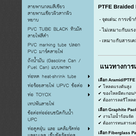
สายพานกลมสีเขียว
PTFE Braided 
สายพานเขียวผิวสากผิว
หยาบ
- จุดเด่น: การเข้า
PVC TUBE BLACK ทิวมัด
- ไม่เหมาะกับแรงดั
สายไฟสีดำ
- เหมาะกับสารเคมี
PVC marking tube ปลอก
PVC มาร์คสายไฟ
ถังน้ำมัน (Gasoline Can /
แนวทางการเล
Fuel Can) แบบพกพา
ท่อหด heat-shrink tube
เลือก Aramid/PTFE
ท่อร้อยสายไฟ UPVC ข้อต่อ
✔ โหลดแรงดันสูง
ท่อ TOYOX
✔ ของไหลมีตะกอน/ช
✔ ต้องการลดรีโหล
เทปพันสายไฟ
เลือก Graphite Pac
ข้อต่อท่ออ่อนชนิดกันน้ำ
✔ งานไอน้ำร้อนจัด
UPC
✔ ต้องการทนสารเคมีร
ท่อดูดฝุ่น และ แคล้มรัดท่อ
เลือก Fiberglass P
แสตนเลส เข็มขัดรัดท่อส