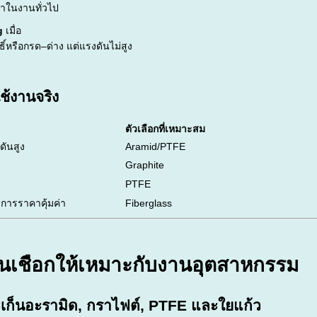
่าในงานทั่วไป
g
เมื่อ
ิ์หรือกรด–ด่าง แต่แรงดันไม่สูง
ช้งานจริง
ตัวเลือกที่เหมาะสม
ดันสูง
Aramid/PTFE
ง
Graphite
PTFE
งการราคาคุ้มค่า
Fiberglass
็นเชือกให้เหมาะกับงานอุตสาหกรรม
ะเก็นอะรามิด, กราไฟต์, PTFE และใยแก้ว