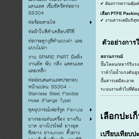
✔ ต้องการความคุ้มค
แตนเลส เข็มขัดรัดท่อยาง
SS304
เลือก PTFE Packin
✔ งานสารเคมีบริสุทธ
ท่อร้อยสายไฟ
ท่อผ้าใบสีดำเคลือบพีวีซี
ท่อกระดูกงูสีดำแบบผ่า และ
ตัวอย่างการใ
แบบไม่ผ่า
งาน SPARE PART มิลลิ่ง
สถานการณ์
งานตัด พับ กลึง แสตนเลส
ปั๊มโคลน/สลาร์รีแรง
และเหล็ก
วาล์วไอน้ำแรงดันสู
ท่ออ่อนสแตนเลสประกอบ
ปั๊มสารเคมีสะอาด
หน้าแปลน SS304 -
ระบบงานทั่วไปที่ต้อ
Stainless Steel Flexible
Hose (Flange Type)
ชุดอุปกรณ์เฟอร์รูล Ferrule
เลือกปะเก
ยางรองแท่นเครื่อง ยางกัน
บาด ยางโปรไฟล์ ยางอุด
ซีลยาง ยางunion คิ้วยาง
เปรียบเทียบป