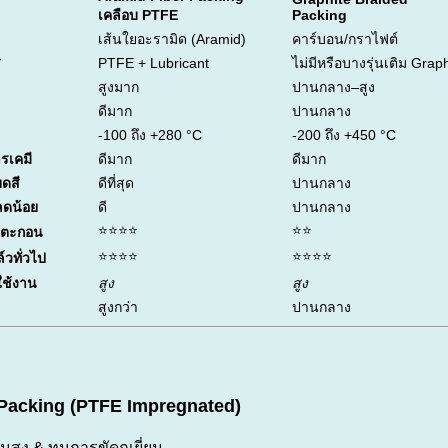
เคลือบ PTFE
Packing
เส้นใยอะรามิด (Aramid)
คาร์บอน/กราไฟต์
ส
PTFE + Lubricant
ไม่มีหรือบางรุ่นเติม Graph
สูงมาก
ปานกลาง–สูง
ดีมาก
ปานกลาง
-100 ถึง +280 °C
-200 ถึง +450 °C
รเคมี
ดีมาก
ดีมาก
ดสี
ดีที่สุด
ปานกลาง
ลดน้อย
ดี
ปานกลาง
⭐⭐⭐⭐
⭐⭐
มีตะกอน
⭐⭐⭐⭐
⭐⭐⭐⭐
์วทั่วไป
ใช้งาน
สูง
สูง
สูงกว่า
ปานกลาง
Packing (PTFE Impregnated)
ันสูง & ทนการขัดถูเยี่ยม