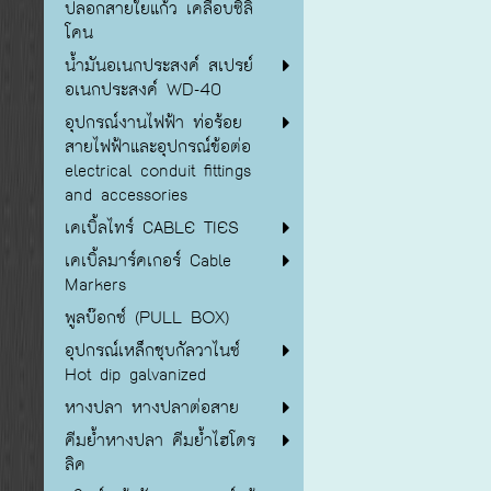
ปลอกสายใยแก้ว เคลือบซิลิ
โคน
น้ำมันอเนกประสงค์ สเปรย์
อเนกประสงค์ WD-40
อุปกรณ์งานไฟฟ้า ท่อร้อย
สายไฟฟ้าและอุปกรณ์ข้อต่อ
electrical conduit fittings
and accessories
เคเบิ้ลไทร์ CABLE TIES
เคเบิ้ลมาร์คเกอร์ Cable
Markers
พูลบ๊อกซ์ (PULL BOX)
อุปกรณ์เหล็กชุบกัลวาไนซ์
Hot dip galvanized
หางปลา หางปลาต่อสาย
คีมย้ำหางปลา คีมย้ำไฮโดร
ลิค