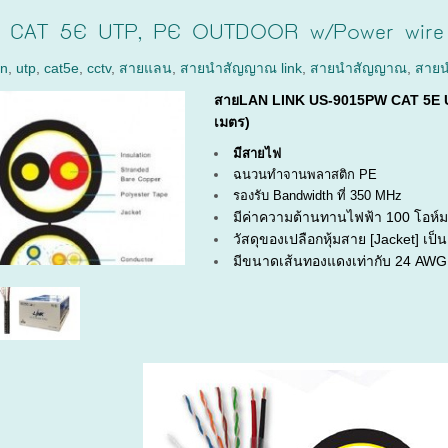
CAT 5E UTP, PE OUTDOOR w/Power wire B
an
,
utp
,
cat5e
,
cctv
,
สายแลน
,
สายนำสัญญาณ link
,
สายนำสัญญาณ
,
สายน
สายLAN LINK US-9015PW CAT 5E U
เมตร)
มีสายไฟ
ฉนวนทำจานพลาสติก PE
รองรับ Bandwidth ที่ 350 MHz
มีค่าความต้านทานไฟฟ้า 100 โอห์
วัสดุของเปลือกหุ้มสาย [Jacket] เ
มีขนาดเส้นทองแดงเท่ากับ 24 AWG 