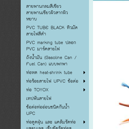
สายพานกลมสีเขียว
สายพานเขียวผิวสากผิว
หยาบ
PVC TUBE BLACK ทิวมัด
สายไฟสีดำ
PVC marking tube ปลอก
PVC มาร์คสายไฟ
ถังน้ำมัน (Gasoline Can /
Fuel Can) แบบพกพา
ท่อหด heat-shrink tube
ท่อร้อยสายไฟ UPVC ข้อต่อ
ท่อ TOYOX
เทปพันสายไฟ
ข้อต่อท่ออ่อนชนิดกันน้ำ
UPC
ท่อดูดฝุ่น และ แคล้มรัดท่อ
แสตนเลส เข็มขัดรัดท่อส