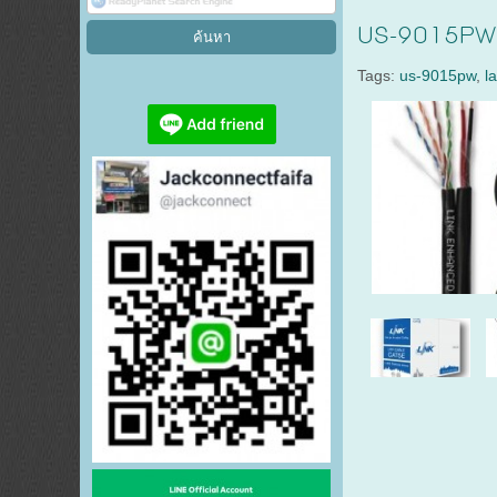
US-9015PW 
Tags:
us-9015pw
,
l