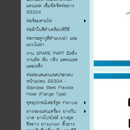
แตนเลส เข็มขัดรัดท่อยาง
SS304
ท่อร้อยสายไฟ
ท่อผ้าใบสีดำเคลือบพีวีซี
ท่อกระดูกงูสีดำแบบผ่า และ
แบบไม่ผ่า
งาน SPARE PART มิลลิ่ง
งานตัด พับ กลึง แสตนเลส
และเหล็ก
ท่ออ่อนสแตนเลสประกอบ
หน้าแปลน SS304 -
Stainless Steel Flexible
Hose (Flange Type)
ชุดอุปกรณ์เฟอร์รูล Ferrule
ยางรองแท่นเครื่อง ยางกัน
บาด ยางโปรไฟล์ ยางอุด
ซีลยาง ยางunion คิ้วยาง