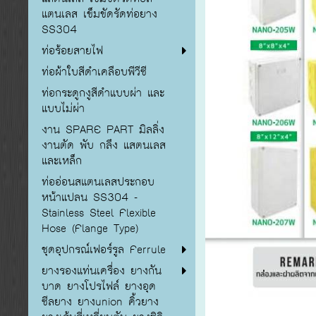
แตนเลส เข็มขัดรัดท่อยาง
SS304
ท่อร้อยสายไฟ
ท่อผ้าใบสีดำเคลือบพีวีซี
ท่อกระดูกงูสีดำแบบผ่า และ
แบบไม่ผ่า
งาน SPARE PART มิลลิ่ง
งานตัด พับ กลึง แสตนเลส
และเหล็ก
ท่ออ่อนสแตนเลสประกอบ
หน้าแปลน SS304 -
Stainless Steel Flexible
Hose (Flange Type)
ชุดอุปกรณ์เฟอร์รูล Ferrule
ยางรองแท่นเครื่อง ยางกัน
บาด ยางโปรไฟล์ ยางอุด
ซีลยาง ยางunion คิ้วยาง