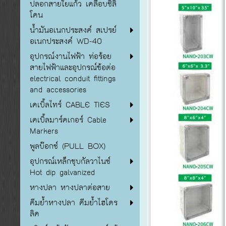
ปลอกสายใยแก้ว เคลือบซิลิ
โคน
น้ำมันอเนกประสงค์ สเปรย์
อเนกประสงค์ WD-40
อุปกรณ์งานไฟฟ้า ท่อร้อย
สายไฟฟ้าและอุปกรณ์ข้อต่อ
electrical conduit fittings
and accessories
เคเบิ้ลไทร์ CABLE TIES
เคเบิ้ลมาร์คเกอร์ Cable
Markers
พูลบ๊อกซ์ (PULL BOX)
อุปกรณ์เหล็กชุบกัลวาไนซ์
Hot dip galvanized
หางปลา หางปลาต่อสาย
คีมย้ำหางปลา คีมย้ำไฮโดร
ลิค