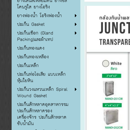
ยางเส้นสี่เหลี่ยมตัน ยางซิลิ
โคนรูใส ยางโอริง
ยางฟองน้ำ โอริงฟองน้ำ
ปะเก็น Gasket
ปะเก็นเชือก (Gland
Packing)และผ้าเทป
ปะเก็นทองแดง
ปะเก็นทองเหลือง
ปะเก็นเหล็ก
ปะเก็นท่อไอเสีย แบบเหล็ก
หุ้มใยหิน
ปะเก็นวงแหวนเหล็ก Spiral
Wound Gasket
ปะเก็นสักหลาดอุตสาหกรรม
ปะเก็นสักหลาดรอง
เครื่องจักร ปะเก็นสักหลาด
ซับน้ำมัน