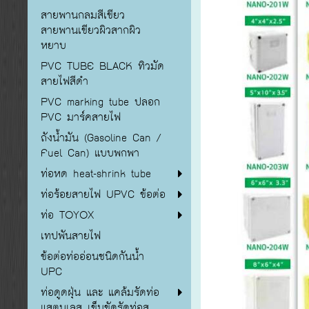
สายพานกลมสีเขียว
สายพานเขียวผิวสากผิว
หยาบ
PVC TUBE BLACK ทิวมัด
สายไฟสีดำ
PVC marking tube ปลอก
PVC มาร์คสายไฟ
ถังน้ำมัน (Gasoline Can /
Fuel Can) แบบพกพา
ท่อหด heat-shrink tube
ท่อร้อยสายไฟ UPVC ข้อต่อ
ท่อ TOYOX
เทปพันสายไฟ
ข้อต่อท่ออ่อนชนิดกันน้ำ
UPC
ท่อดูดฝุ่น และ แคล้มรัดท่อ
แสตนเลส เข็มขัดรัดท่อส