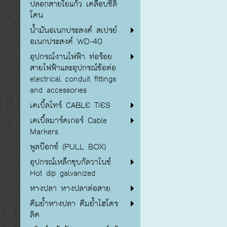
ปลอกสายใยแก้ว เคลือบซิลิ
โคน
น้ำมันอเนกประสงค์ สเปรย์
อเนกประสงค์ WD-40
อุปกรณ์งานไฟฟ้า ท่อร้อย
สายไฟฟ้าและอุปกรณ์ข้อต่อ
electrical conduit fittings
and accessories
เคเบิ้ลไทร์ CABLE TIES
เคเบิ้ลมาร์คเกอร์ Cable
Markers
พูลบ๊อกซ์ (PULL BOX)
อุปกรณ์เหล็กชุบกัลวาไนซ์
Hot dip galvanized
หางปลา หางปลาต่อสาย
คีมย้ำหางปลา คีมย้ำไฮโดร
ลิค