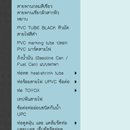
สายพานกลมสีเขียว
สายพานเขียวผิวสากผิว
หยาบ
PVC TUBE BLACK ทิวมัด
สายไฟสีดำ
PVC marking tube ปลอก
PVC มาร์คสายไฟ
ถังน้ำมัน (Gasoline Can /
Fuel Can) แบบพกพา
ท่อหด heat-shrink tube
ท่อร้อยสายไฟ UPVC ข้อต่อ
ท่อ TOYOX
เทปพันสายไฟ
ข้อต่อท่ออ่อนชนิดกันน้ำ
UPC
ท่อดูดฝุ่น และ แคล้มรัดท่อ
แสตนเลส เข็มขัดรัดท่อส