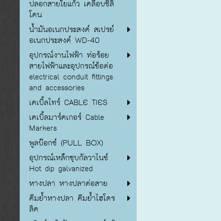
ปลอกสายใยแก้ว เคลือบซิลิ
โคน
น้ำมันอเนกประสงค์ สเปรย์
อเนกประสงค์ WD-40
อุปกรณ์งานไฟฟ้า ท่อร้อย
สายไฟฟ้าและอุปกรณ์ข้อต่อ
electrical conduit fittings
and accessories
เคเบิ้ลไทร์ CABLE TIES
เคเบิ้ลมาร์คเกอร์ Cable
Markers
พูลบ๊อกซ์ (PULL BOX)
อุปกรณ์เหล็กชุบกัลวาไนซ์
Hot dip galvanized
หางปลา หางปลาต่อสาย
คีมย้ำหางปลา คีมย้ำไฮโดร
ลิค