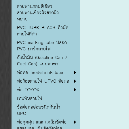
สายพานกลมสีเขียว
สายพานเขียวผิวสากผิว
หยาบ
PVC TUBE BLACK ทิวมัด
สายไฟสีดำ
PVC marking tube ปลอก
PVC มาร์คสายไฟ
ถังน้ำมัน (Gasoline Can /
Fuel Can) แบบพกพา
ท่อหด heat-shrink tube
ท่อร้อยสายไฟ UPVC ข้อต่อ
ท่อ TOYOX
เทปพันสายไฟ
ข้อต่อท่ออ่อนชนิดกันน้ำ
UPC
ท่อดูดฝุ่น และ แคล้มรัดท่อ
แสตนเลส เข็มขัดรัดท่อส