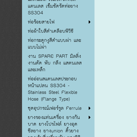
แตนเลส เข็มขัดรัดท่อยาง
SS304
ท่อร้อยสายไฟ
ท่อผ้าใบสีดำเคลือบพีวีซี
ท่อกระดูกงูสีดำแบบผ่า และ
แบบไม่ผ่า
งาน SPARE PART มิลลิ่ง
งานตัด พับ กลึง แสตนเลส
และเหล็ก
ท่ออ่อนสแตนเลสประกอบ
หน้าแปลน SS304 -
Stainless Steel Flexible
Hose (Flange Type)
ชุดอุปกรณ์เฟอร์รูล Ferrule
ยางรองแท่นเครื่อง ยางกัน
บาด ยางโปรไฟล์ ยางอุด
ซีลยาง ยางunion คิ้วยาง