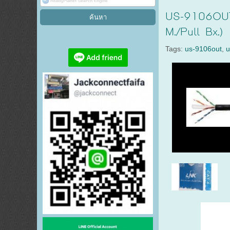
US-9106OUT
M./Pull Bx.)
Tags:
us-9106out
,
u