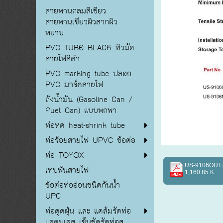
สายพานกลมสีเขียว
สายพานเขียวผิวสากผิว
หยาบ
PVC TUBE BLACK ทิวมัด
สายไฟสีดำ
PVC marking tube ปลอก
PVC มาร์คสายไฟ
ถังน้ำมัน (Gasoline Can /
Fuel Can) แบบพกพา
ท่อหด heat-shrink tube
ท่อร้อยสายไฟ UPVC ข้อต่อ
ท่อ TOYOX
US-9106OUT.
เทปพันสายไฟ
1,160.85 K
ข้อต่อท่ออ่อนชนิดกันน้ำ
UPC
ท่อดูดฝุ่น และ แคล้มรัดท่อ
แสตนเลส เข็มขัดรัดท่อส