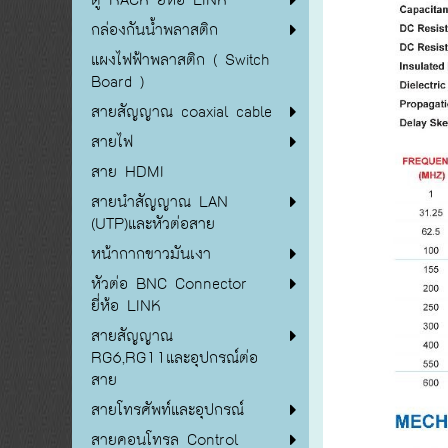
กล่องกันน้ำพลาสติก
แผงไฟฟ้าพลาสติก ( Switch
Board )
สายสัญญาณ coaxial cable
สายไฟ
สาย HDMI
สายนำสัญญาณ LAN
(UTP)และหัวต่อสาย
หน้ากากขาวมันเงา
หัวต่อ BNC Connector
ยี่ห้อ LINK
สายสัญญาณ
RG6,RG11และอุปกรณ์ต่อ
สาย
สายโทรศัพท์และอุปกรณ์
สายคอนโทรล Control