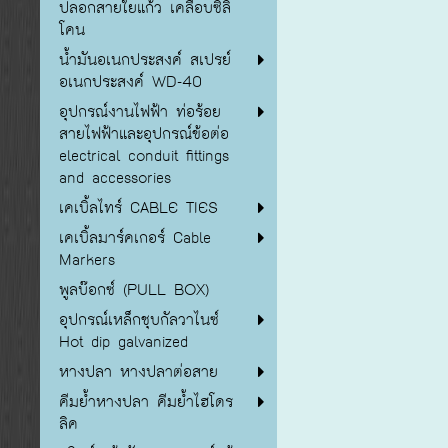
ปลอกสายใยแก้ว เคลือบซิลิ
โคน
น้ำมันอเนกประสงค์ สเปรย์
อเนกประสงค์ WD-40
อุปกรณ์งานไฟฟ้า ท่อร้อย
สายไฟฟ้าและอุปกรณ์ข้อต่อ
electrical conduit fittings
and accessories
เคเบิ้ลไทร์ CABLE TIES
เคเบิ้ลมาร์คเกอร์ Cable
Markers
พูลบ๊อกซ์ (PULL BOX)
อุปกรณ์เหล็กชุบกัลวาไนซ์
Hot dip galvanized
หางปลา หางปลาต่อสาย
คีมย้ำหางปลา คีมย้ำไฮโดร
ลิค