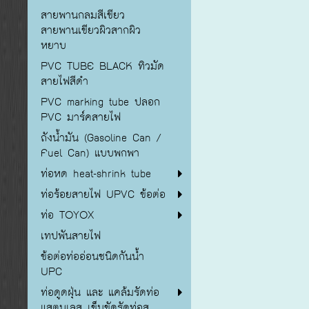
สายพานกลมสีเขียว
สายพานเขียวผิวสากผิว
หยาบ
PVC TUBE BLACK ทิวมัด
สายไฟสีดำ
PVC marking tube ปลอก
PVC มาร์คสายไฟ
ถังน้ำมัน (Gasoline Can /
Fuel Can) แบบพกพา
ท่อหด heat-shrink tube
ท่อร้อยสายไฟ UPVC ข้อต่อ
ท่อ TOYOX
เทปพันสายไฟ
ข้อต่อท่ออ่อนชนิดกันน้ำ
UPC
ท่อดูดฝุ่น และ แคล้มรัดท่อ
แสตนเลส เข็มขัดรัดท่อส