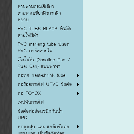
สายพานกลมสีเขียว
สายพานเขียวผิวสากผิว
หยาบ
PVC TUBE BLACK ทิวมัด
สายไฟสีดำ
PVC marking tube ปลอก
PVC มาร์คสายไฟ
ถังน้ำมัน (Gasoline Can /
Fuel Can) แบบพกพา
ท่อหด heat-shrink tube
ท่อร้อยสายไฟ UPVC ข้อต่อ
ท่อ TOYOX
เทปพันสายไฟ
ข้อต่อท่ออ่อนชนิดกันน้ำ
UPC
ท่อดูดฝุ่น และ แคล้มรัดท่อ
แสตนเลส เข็มขัดรัดท่อส