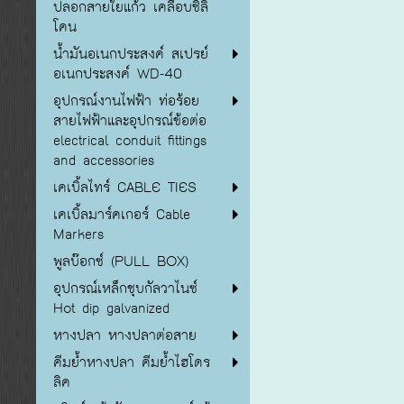
ปลอกสายใยแก้ว เคลือบซิลิ
โคน
น้ำมันอเนกประสงค์ สเปรย์
อเนกประสงค์ WD-40
อุปกรณ์งานไฟฟ้า ท่อร้อย
สายไฟฟ้าและอุปกรณ์ข้อต่อ
electrical conduit fittings
and accessories
เคเบิ้ลไทร์ CABLE TIES
เคเบิ้ลมาร์คเกอร์ Cable
Markers
พูลบ๊อกซ์ (PULL BOX)
อุปกรณ์เหล็กชุบกัลวาไนซ์
Hot dip galvanized
หางปลา หางปลาต่อสาย
คีมย้ำหางปลา คีมย้ำไฮโดร
ลิค