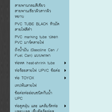
สายพานกลมสีเขียว
สายพานเขียวผิวสากผิว
หยาบ
PVC TUBE BLACK ทิวมัด
สายไฟสีดำ
PVC marking tube ปลอก
PVC มาร์คสายไฟ
ถังน้ำมัน (Gasoline Can /
Fuel Can) แบบพกพา
ท่อหด heat-shrink tube
ท่อร้อยสายไฟ UPVC ข้อต่อ
ท่อ TOYOX
เทปพันสายไฟ
ข้อต่อท่ออ่อนชนิดกันน้ำ
UPC
ท่อดูดฝุ่น และ แคล้มรัดท่อ
แสตนเลส เข็มขัดรัดท่อส