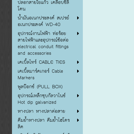
ปลอกสายใยแก้ว เคลือบซิลิ
โคน
น้ำมันอเนกประสงค์ สเปรย์
อเนกประสงค์ WD-40
อุปกรณ์งานไฟฟ้า ท่อร้อย
สายไฟฟ้าและอุปกรณ์ข้อต่อ
electrical conduit fittings
and accessories
เคเบิ้ลไทร์ CABLE TIES
เคเบิ้ลมาร์คเกอร์ Cable
Markers
พูลบ๊อกซ์ (PULL BOX)
อุปกรณ์เหล็กชุบกัลวาไนซ์
Hot dip galvanized
หางปลา หางปลาต่อสาย
คีมย้ำหางปลา คีมย้ำไฮโดร
ลิค