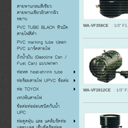
สายพานกลมสีเขียว
สายพานเขียวผิวสากผิว
หยาบ
WA-VF358CE
: 1/3" F1.
PVC TUBE BLACK ทิวมัด
สายไฟสีดำ
PVC marking tube ปลอก
PVC มาร์คสายไฟ
ถังน้ำมัน (Gasoline Can /
Fuel Can) แบบพกพา
ท่อหด heat-shrink tube
ท่อร้อยสายไฟ UPVC ข้อต่อ
ท่อ TOYOX
WA-VF2812CE
: 1/3" F1
เทปพันสายไฟ
ข้อต่อท่ออ่อนชนิดกันน้ำ
UPC
ท่อดูดฝุ่น และ แคล้มรัดท่อ
แสตนเลส เข็มขัดรัดท่อส