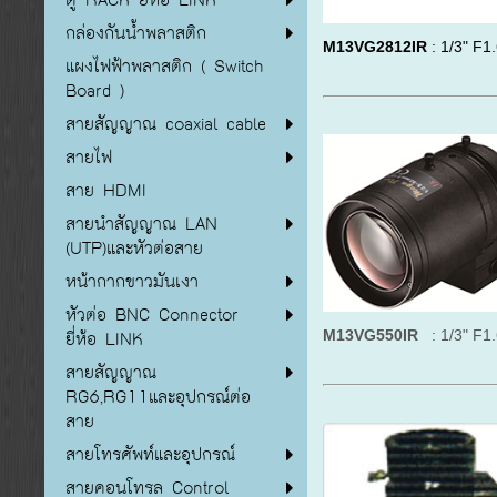
กล่องกันน้ำพลาสติก
M13VG2812IR
: 1/3" F1
แผงไฟฟ้าพลาสติก ( Switch
Board )
สายสัญญาณ coaxial cable
สายไฟ
สาย HDMI
สายนำสัญญาณ LAN
(UTP)และหัวต่อสาย
หน้ากากขาวมันเงา
หัวต่อ BNC Connector
ยี่ห้อ LINK
M13VG550IR
: 1/3" F1.
สายสัญญาณ
RG6,RG11และอุปกรณ์ต่อ
สาย
สายโทรศัพท์และอุปกรณ์
สายคอนโทรล Control