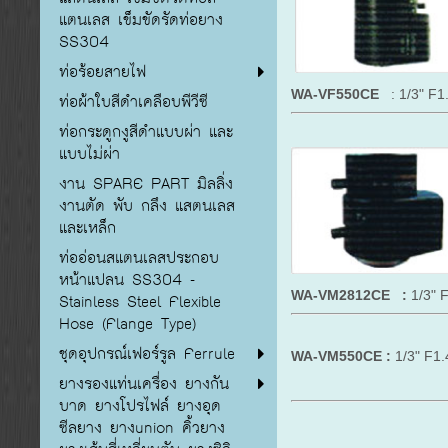
แตนเลส เข็มขัดรัดท่อยาง
SS304
ท่อร้อยสายไฟ
WA-VF550CE
: 1/3" F1.
ท่อผ้าใบสีดำเคลือบพีวีซี
ท่อกระดูกงูสีดำแบบผ่า และ
แบบไม่ผ่า
งาน SPARE PART มิลลิ่ง
งานตัด พับ กลึง แสตนเลส
และเหล็ก
ท่ออ่อนสแตนเลสประกอบ
หน้าแปลน SS304 -
WA-VM2812CE :
1/3" 
Stainless Steel Flexible
Hose (Flange Type)
ชุดอุปกรณ์เฟอร์รูล Ferrule
WA-VM550CE :
1/3" F1.
ยางรองแท่นเครื่อง ยางกัน
บาด ยางโปรไฟล์ ยางอุด
ซีลยาง ยางunion คิ้วยาง