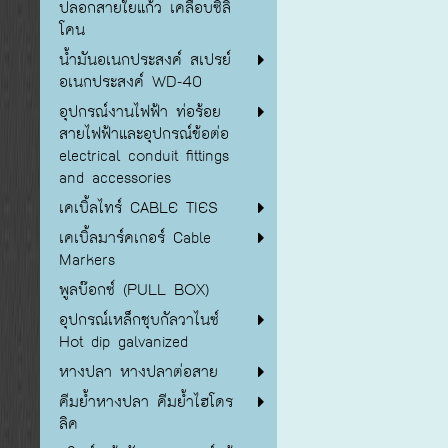
ปลอกสายใยแก้ว เคลือบซิลิ
โคน
น้ำมันอเนกประสงค์ สเปรย์
อเนกประสงค์ WD-40
อุปกรณ์งานไฟฟ้า ท่อร้อย
สายไฟฟ้าและอุปกรณ์ข้อต่อ
electrical conduit fittings
and accessories
เคเบิ้ลไทร์ CABLE TIES
เคเบิ้ลมาร์คเกอร์ Cable
Markers
พูลบ๊อกซ์ (PULL BOX)
อุปกรณ์เหล็กชุบกัลวาไนซ์
Hot dip galvanized
หางปลา หางปลาต่อสาย
คีมย้ำหางปลา คีมย้ำไฮโดร
ลิค