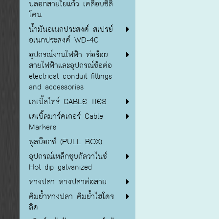
ปลอกสายใยแก้ว เคลือบซิลิ
โคน
น้ำมันอเนกประสงค์ สเปรย์
อเนกประสงค์ WD-40
อุปกรณ์งานไฟฟ้า ท่อร้อย
สายไฟฟ้าและอุปกรณ์ข้อต่อ
electrical conduit fittings
and accessories
เคเบิ้ลไทร์ CABLE TIES
เคเบิ้ลมาร์คเกอร์ Cable
Markers
พูลบ๊อกซ์ (PULL BOX)
อุปกรณ์เหล็กชุบกัลวาไนซ์
Hot dip galvanized
หางปลา หางปลาต่อสาย
คีมย้ำหางปลา คีมย้ำไฮโดร
ลิค