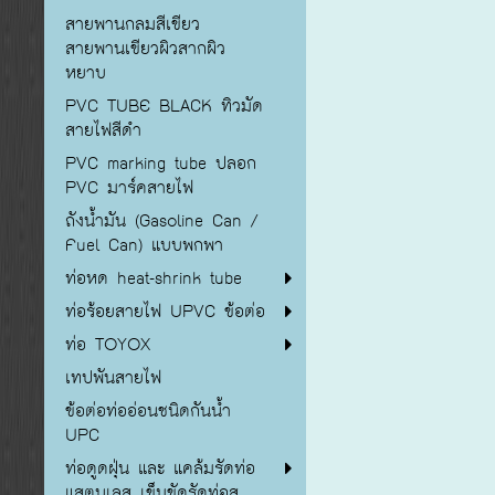
สายพานกลมสีเขียว
สายพานเขียวผิวสากผิว
หยาบ
PVC TUBE BLACK ทิวมัด
สายไฟสีดำ
PVC marking tube ปลอก
PVC มาร์คสายไฟ
ถังน้ำมัน (Gasoline Can /
Fuel Can) แบบพกพา
ท่อหด heat-shrink tube
ท่อร้อยสายไฟ UPVC ข้อต่อ
ท่อ TOYOX
เทปพันสายไฟ
ข้อต่อท่ออ่อนชนิดกันน้ำ
UPC
ท่อดูดฝุ่น และ แคล้มรัดท่อ
แสตนเลส เข็มขัดรัดท่อส