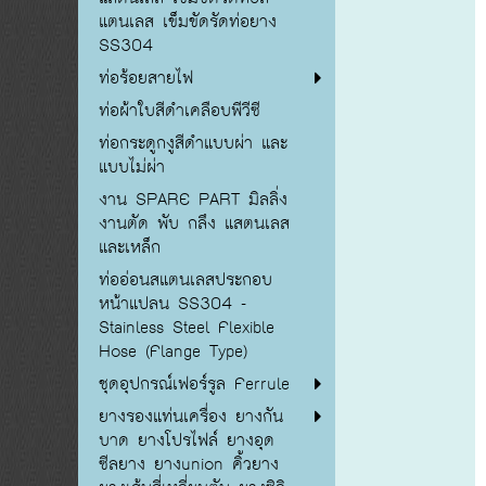
แตนเลส เข็มขัดรัดท่อยาง
SS304
ท่อร้อยสายไฟ
ท่อผ้าใบสีดำเคลือบพีวีซี
ท่อกระดูกงูสีดำแบบผ่า และ
แบบไม่ผ่า
งาน SPARE PART มิลลิ่ง
งานตัด พับ กลึง แสตนเลส
และเหล็ก
ท่ออ่อนสแตนเลสประกอบ
หน้าแปลน SS304 -
Stainless Steel Flexible
Hose (Flange Type)
ชุดอุปกรณ์เฟอร์รูล Ferrule
ยางรองแท่นเครื่อง ยางกัน
บาด ยางโปรไฟล์ ยางอุด
ซีลยาง ยางunion คิ้วยาง