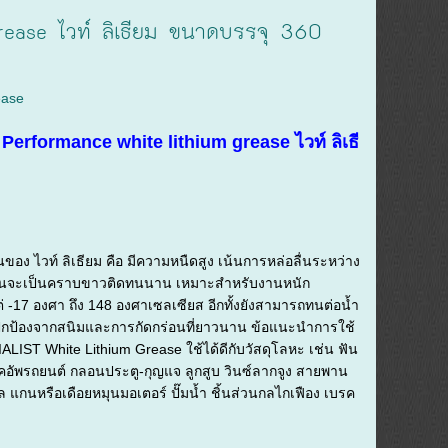
ease ไวท์ ลิเธียม ขนาดบรรจุ 360
ease
erformance white lithium grease ไวท์ ลิเธี
นของ ไวท์ ลิเธียม คือ มีความหนืดสูง เน้นการหล่อลื่นระหว่าง
นงานจะเป็นคราบขาวติดทนนาน เหมาะสำหรับงานหนัก
่ -17 องศา ถึง 148 องศาเซลเซียส อีกทั้งยังสามารถทนต่อน้ำ
การปกป้องจากสนิมและการกัดกร่อนที่ยาวนาน ข้อแนะนำการใช้
IST White Lithium Grease ใช้ได้ดีกับวัสดุโลหะ เช่น ฟัน
๊คอัพรถยนต์ กลอนประตู-กุญแจ ลูกสูบ วินซ์ลากจูง สายพาน
้ล แกนหรือเดือยหมุนมอเตอร์ ปั๊มน้ำ ชิ้นส่วนกลไกเฟือง เบรค