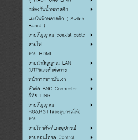
กล่องกันน้ำพลาสติก
แผงไฟฟ้าพลาสติก ( Switch
Board )
สายสัญญาณ coaxial cable
สายไฟ
สาย HDMI
สายนำสัญญาณ LAN
(UTP)และหัวต่อสาย
หน้ากากขาวมันเงา
หัวต่อ BNC Connector
ยี่ห้อ LINK
สายสัญญาณ
RG6,RG11และอุปกรณ์ต่อ
สาย
สายโทรศัพท์และอุปกรณ์
สายคอนโทรล Control