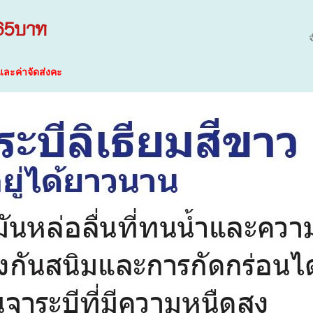
65บาท
และค่าจัดส่งคะ