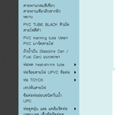
สายพานกลมสีเขียว
สายพานเขียวผิวสากผิว
หยาบ
PVC TUBE BLACK ทิวมัด
สายไฟสีดำ
PVC marking tube ปลอก
PVC มาร์คสายไฟ
ถังน้ำมัน (Gasoline Can /
Fuel Can) แบบพกพา
ท่อหด heat-shrink tube
ท่อร้อยสายไฟ UPVC ข้อต่อ
ท่อ TOYOX
เทปพันสายไฟ
ข้อต่อท่ออ่อนชนิดกันน้ำ
UPC
ท่อดูดฝุ่น และ แคล้มรัดท่อ
แสตนเลส เข็มขัดรัดท่อส