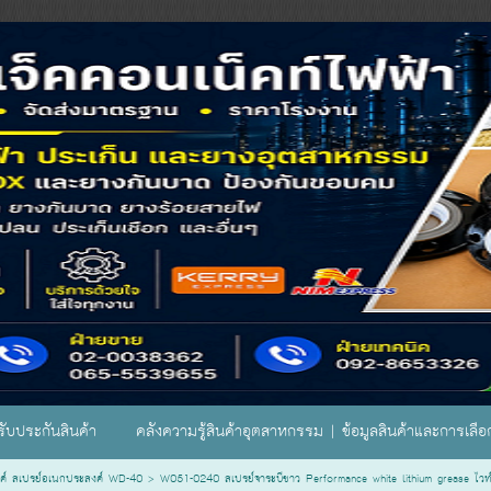
ับประกันสินค้า
คลังความรู้สินค้าอุตสาหกรรม | ข้อมูลสินค้าและการเลื
ค์ สเปรย์อเนกประสงค์ WD-40
>
W051-0240 สเปรย์จาระบีขาว Performance white lithium grease ไวท์ 