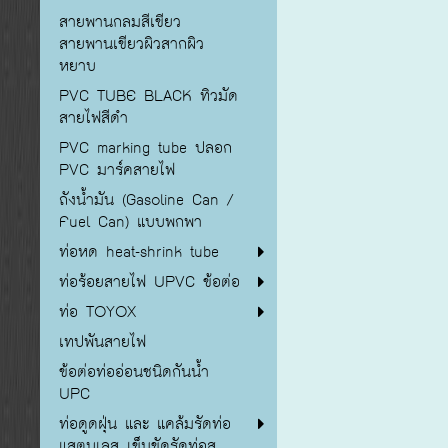
สายพานกลมสีเขียว
สายพานเขียวผิวสากผิว
หยาบ
PVC TUBE BLACK ทิวมัด
สายไฟสีดำ
PVC marking tube ปลอก
PVC มาร์คสายไฟ
ถังน้ำมัน (Gasoline Can /
Fuel Can) แบบพกพา
ท่อหด heat-shrink tube
ท่อร้อยสายไฟ UPVC ข้อต่อ
ท่อ TOYOX
เทปพันสายไฟ
ข้อต่อท่ออ่อนชนิดกันน้ำ
UPC
ท่อดูดฝุ่น และ แคล้มรัดท่อ
แสตนเลส เข็มขัดรัดท่อส