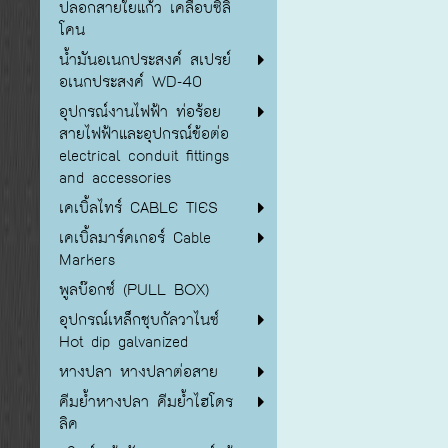
ปลอกสายใยแก้ว เคลือบซิลิ
โคน
น้ำมันอเนกประสงค์ สเปรย์
อเนกประสงค์ WD-40
อุปกรณ์งานไฟฟ้า ท่อร้อย
สายไฟฟ้าและอุปกรณ์ข้อต่อ
electrical conduit fittings
and accessories
เคเบิ้ลไทร์ CABLE TIES
เคเบิ้ลมาร์คเกอร์ Cable
Markers
พูลบ๊อกซ์ (PULL BOX)
อุปกรณ์เหล็กชุบกัลวาไนซ์
Hot dip galvanized
หางปลา หางปลาต่อสาย
คีมย้ำหางปลา คีมย้ำไฮโดร
ลิค