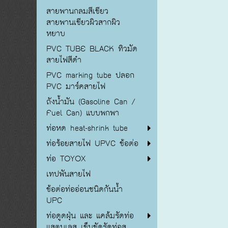
สายพานกลมสีเขียว
สายพานเขียวผิวสากผิว
หยาบ
PVC TUBE BLACK ทิวมัด
สายไฟสีดำ
PVC marking tube ปลอก
PVC มาร์คสายไฟ
ถังน้ำมัน (Gasoline Can /
Fuel Can) แบบพกพา
ท่อหด heat-shrink tube
ท่อร้อยสายไฟ UPVC ข้อต่อ
ท่อ TOYOX
เทปพันสายไฟ
ข้อต่อท่ออ่อนชนิดกันน้ำ
UPC
ท่อดูดฝุ่น และ แคล้มรัดท่อ
แสตนเลส เข็มขัดรัดท่อส