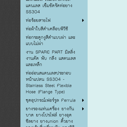
แตนเลส เข็มขัดรัดท่อยาง
SS304
ท่อร้อยสายไฟ
ท่อผ้าใบสีดำเคลือบพีวีซี
ท่อกระดูกงูสีดำแบบผ่า และ
แบบไม่ผ่า
งาน SPARE PART มิลลิ่ง
งานตัด พับ กลึง แสตนเลส
และเหล็ก
ท่ออ่อนสแตนเลสประกอบ
หน้าแปลน SS304 -
Stainless Steel Flexible
Hose (Flange Type)
ชุดอุปกรณ์เฟอร์รูล Ferrule
ยางรองแท่นเครื่อง ยางกัน
บาด ยางโปรไฟล์ ยางอุด
ซีลยาง ยางunion คิ้วยาง