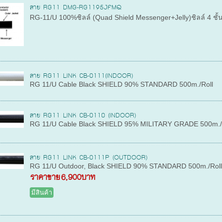
สาย RG11 DMG-RG1195JFMQ
RG-11/U 100%ชิลล์ (Quad Shield Messenger+Jelly)ชิลล์ 4 ชั
สาย RG11 LINK CB-0111(INDOOR)
RG 11/U Cable Black SHIELD 90% STANDARD 500m./Roll
สาย RG11 LINK CB-0110 (INDOOR)
RG 11/U Cable Black SHIELD 95% MILITARY GRADE 500m./
สาย RG11 LINK CB-0111P (OUTDOOR)
RG 11/U Outdoor, Black SHIELD 90% STANDARD 500m./Rol
ราคาขาย
6,900บาท
มีสินค้า