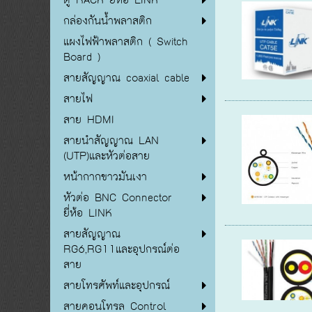
กล่องกันน้ำพลาสติก
แผงไฟฟ้าพลาสติก ( Switch
Board )
สายสัญญาณ coaxial cable
สายไฟ
สาย HDMI
สายนำสัญญาณ LAN
(UTP)และหัวต่อสาย
หน้ากากขาวมันเงา
หัวต่อ BNC Connector
ยี่ห้อ LINK
สายสัญญาณ
RG6,RG11และอุปกรณ์ต่อ
สาย
สายโทรศัพท์และอุปกรณ์
สายคอนโทรล Control