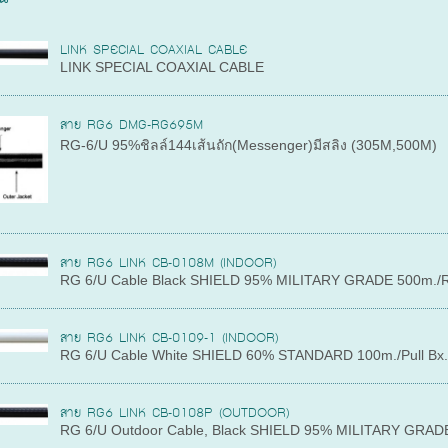
LINK SPECIAL COAXIAL CABLE
LINK SPECIAL COAXIAL CABLE
สาย RG6 DMG-RG695M
RG-6/U 95%ชิลล์144เส้นถัก(Messenger)มีสลิง (305M,500M)
สาย RG6 LINK CB-0108M (INDOOR)
RG 6/U Cable Black SHIELD 95% MILITARY GRADE 500m./Re
สาย RG6 LINK CB-0109-1 (INDOOR)
RG 6/U Cable White SHIELD 60% STANDARD 100m./Pull Bx
สาย RG6 LINK CB-0108P (OUTDOOR)
RG 6/U Outdoor Cable, Black SHIELD 95% MILITARY GRADE 