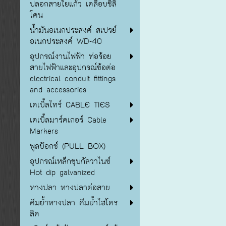
ปลอกสายใยแก้ว เคลือบซิลิ
โคน
น้ำมันอเนกประสงค์ สเปรย์
อเนกประสงค์ WD-40
อุปกรณ์งานไฟฟ้า ท่อร้อย
สายไฟฟ้าและอุปกรณ์ข้อต่อ
electrical conduit fittings
and accessories
เคเบิ้ลไทร์ CABLE TIES
เคเบิ้ลมาร์คเกอร์ Cable
Markers
พูลบ๊อกซ์ (PULL BOX)
อุปกรณ์เหล็กชุบกัลวาไนซ์
Hot dip galvanized
หางปลา หางปลาต่อสาย
คีมย้ำหางปลา คีมย้ำไฮโดร
ลิค