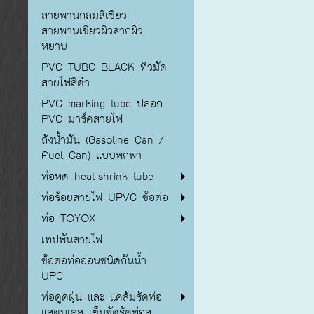
สายพานกลมสีเขียว
สายพานเขียวผิวสากผิว
หยาบ
PVC TUBE BLACK ทิวมัด
สายไฟสีดำ
PVC marking tube ปลอก
PVC มาร์คสายไฟ
ถังน้ำมัน (Gasoline Can /
Fuel Can) แบบพกพา
ท่อหด heat-shrink tube
ท่อร้อยสายไฟ UPVC ข้อต่อ
ท่อ TOYOX
เทปพันสายไฟ
ข้อต่อท่ออ่อนชนิดกันน้ำ
UPC
ท่อดูดฝุ่น และ แคล้มรัดท่อ
แสตนเลส เข็มขัดรัดท่อส