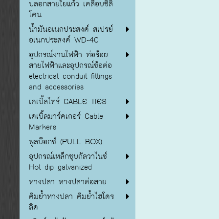
ปลอกสายใยแก้ว เคลือบซิลิ
โคน
น้ำมันอเนกประสงค์ สเปรย์
อเนกประสงค์ WD-40
อุปกรณ์งานไฟฟ้า ท่อร้อย
สายไฟฟ้าและอุปกรณ์ข้อต่อ
electrical conduit fittings
and accessories
เคเบิ้ลไทร์ CABLE TIES
เคเบิ้ลมาร์คเกอร์ Cable
Markers
พูลบ๊อกซ์ (PULL BOX)
อุปกรณ์เหล็กชุบกัลวาไนซ์
Hot dip galvanized
หางปลา หางปลาต่อสาย
คีมย้ำหางปลา คีมย้ำไฮโดร
ลิค