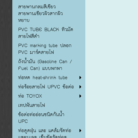
สายพานกลมสีเขียว
สายพานเขียวผิวสากผิว
หยาบ
PVC TUBE BLACK ทิวมัด
สายไฟสีดำ
PVC marking tube ปลอก
PVC มาร์คสายไฟ
ถังน้ำมัน (Gasoline Can /
Fuel Can) แบบพกพา
ท่อหด heat-shrink tube
ท่อร้อยสายไฟ UPVC ข้อต่อ
ท่อ TOYOX
เทปพันสายไฟ
ข้อต่อท่ออ่อนชนิดกันน้ำ
UPC
ท่อดูดฝุ่น และ แคล้มรัดท่อ
แสตนเลส เข็มขัดรัดท่อส