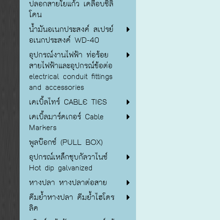
ปลอกสายใยแก้ว เคลือบซิลิ
โคน
น้ำมันอเนกประสงค์ สเปรย์
อเนกประสงค์ WD-40
อุปกรณ์งานไฟฟ้า ท่อร้อย
สายไฟฟ้าและอุปกรณ์ข้อต่อ
electrical conduit fittings
and accessories
เคเบิ้ลไทร์ CABLE TIES
เคเบิ้ลมาร์คเกอร์ Cable
Markers
พูลบ๊อกซ์ (PULL BOX)
อุปกรณ์เหล็กชุบกัลวาไนซ์
Hot dip galvanized
หางปลา หางปลาต่อสาย
คีมย้ำหางปลา คีมย้ำไฮโดร
ลิค