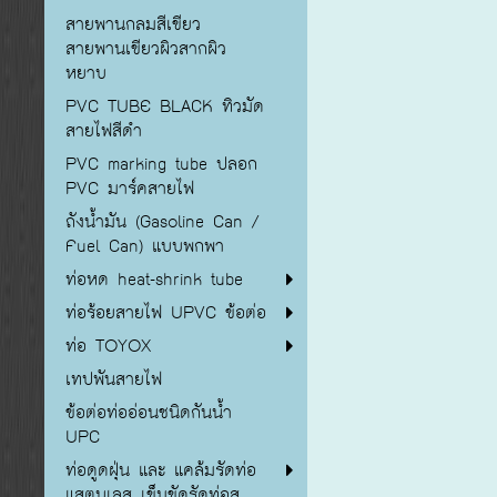
สายพานกลมสีเขียว
สายพานเขียวผิวสากผิว
หยาบ
PVC TUBE BLACK ทิวมัด
สายไฟสีดำ
PVC marking tube ปลอก
PVC มาร์คสายไฟ
ถังน้ำมัน (Gasoline Can /
Fuel Can) แบบพกพา
ท่อหด heat-shrink tube
ท่อร้อยสายไฟ UPVC ข้อต่อ
ท่อ TOYOX
เทปพันสายไฟ
ข้อต่อท่ออ่อนชนิดกันน้ำ
UPC
ท่อดูดฝุ่น และ แคล้มรัดท่อ
แสตนเลส เข็มขัดรัดท่อส