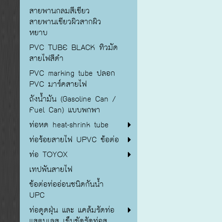
สายพานกลมสีเขียว
สายพานเขียวผิวสากผิว
หยาบ
PVC TUBE BLACK ทิวมัด
สายไฟสีดำ
PVC marking tube ปลอก
PVC มาร์คสายไฟ
ถังน้ำมัน (Gasoline Can /
Fuel Can) แบบพกพา
ท่อหด heat-shrink tube
ท่อร้อยสายไฟ UPVC ข้อต่อ
ท่อ TOYOX
เทปพันสายไฟ
ข้อต่อท่ออ่อนชนิดกันน้ำ
UPC
ท่อดูดฝุ่น และ แคล้มรัดท่อ
แสตนเลส เข็มขัดรัดท่อส