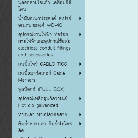
ปลอกสายใยแก้ว เคลือบซิลิ
โคน
น้ำมันอเนกประสงค์ สเปรย์
อเนกประสงค์ WD-40
อุปกรณ์งานไฟฟ้า ท่อร้อย
สายไฟฟ้าและอุปกรณ์ข้อต่อ
electrical conduit fittings
and accessories
เคเบิ้ลไทร์ CABLE TIES
เคเบิ้ลมาร์คเกอร์ Cable
Markers
พูลบ๊อกซ์ (PULL BOX)
อุปกรณ์เหล็กชุบกัลวาไนซ์
Hot dip galvanized
หางปลา หางปลาต่อสาย
คีมย้ำหางปลา คีมย้ำไฮโดร
ลิค