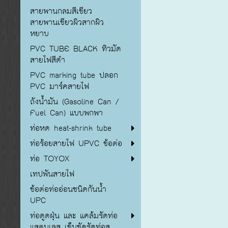
สายพานกลมสีเขียว
สายพานเขียวผิวสากผิว
หยาบ
PVC TUBE BLACK ทิวมัด
สายไฟสีดำ
PVC marking tube ปลอก
PVC มาร์คสายไฟ
ถังน้ำมัน (Gasoline Can /
Fuel Can) แบบพกพา
ท่อหด heat-shrink tube
ท่อร้อยสายไฟ UPVC ข้อต่อ
ท่อ TOYOX
เทปพันสายไฟ
ข้อต่อท่ออ่อนชนิดกันน้ำ
UPC
ท่อดูดฝุ่น และ แคล้มรัดท่อ
แสตนเลส เข็มขัดรัดท่อส