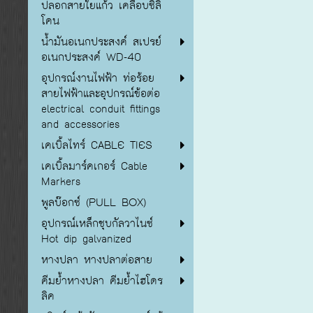
ปลอกสายใยแก้ว เคลือบซิลิ
โคน
น้ำมันอเนกประสงค์ สเปรย์
อเนกประสงค์ WD-40
อุปกรณ์งานไฟฟ้า ท่อร้อย
สายไฟฟ้าและอุปกรณ์ข้อต่อ
electrical conduit fittings
and accessories
เคเบิ้ลไทร์ CABLE TIES
เคเบิ้ลมาร์คเกอร์ Cable
Markers
พูลบ๊อกซ์ (PULL BOX)
อุปกรณ์เหล็กชุบกัลวาไนซ์
Hot dip galvanized
หางปลา หางปลาต่อสาย
คีมย้ำหางปลา คีมย้ำไฮโดร
ลิค