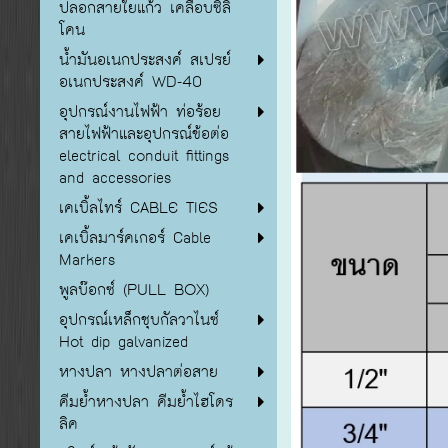
ปลอกสายใยแก้ว เคลือบซิลิ
โคน
น้ำมันอเนกประสงค์ สเปรย์
อเนกประสงค์ WD-40
อุปกรณ์งานไฟฟ้า ท่อร้อย
สายไฟฟ้าและอุปกรณ์ข้อต่อ
electrical conduit fittings
and accessories
เคเบิ้ลไทร์ CABLE TIES
เคเบิ้ลมาร์คเกอร์ Cable
Markers
พูลบ๊อกซ์ (PULL BOX)
อุปกรณ์เหล็กชุบกัลวาไนซ์
Hot dip galvanized
หางปลา หางปลาต่อสาย
คีมย้ำหางปลา คีมย้ำไฮโดร
ลิค