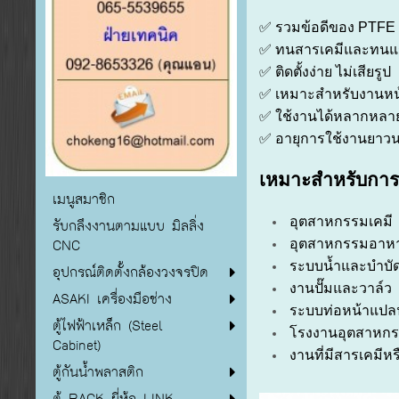
✅ รวมข้อดีของ PTFE 
✅ ทนสารเคมีและทนแรง
✅ ติดตั้งง่าย ไม่เสียรูป
✅ เหมาะสำหรับงานห
✅ ใช้งานได้หลากหลา
✅ อายุการใช้งานยาว
เหมาะสำหรับการ
เมนูสมาชิก
อุตสาหกรรมเคมี
รับกลึงงานตามแบบ มิลลิ่ง
CNC
อุตสาหกรรมอาหาร
ระบบน้ำและบำบัด
อุปกรณ์ติดตั้งกล้องวงจรปิด
งานปั๊มและวาล์ว
ASAKI เครื่องมือช่าง
ระบบท่อหน้าแปล
ตู้ไฟฟ้าเหล็ก (Steel
โรงงานอุตสาหกรร
Cabinet)
งานที่มีสารเคมีห
ตู้กันน้ำพลาสติก
ตู้ RACK ยี่ห้อ LINK