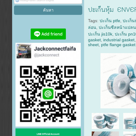
ปะเก็นหุ้ม E
Tags:
ปะเก็น ptfe
,
ปะเก็น
ล่อน
,
ปะเก็นซีลหน้าแปล
ปะเก็น jis10k
,
ปะเก็น pn1
gasket
,
industrial gasket
sheet
,
ptfe flange gasket