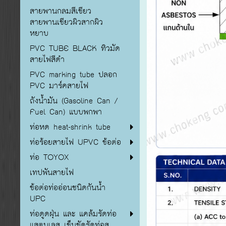
สายพานกลมสีเขียว
สายพานเขียวผิวสากผิว
หยาบ
PVC TUBE BLACK ทิวมัด
สายไฟสีดำ
PVC marking tube ปลอก
PVC มาร์คสายไฟ
ถังน้ำมัน (Gasoline Can /
Fuel Can) แบบพกพา
ท่อหด heat-shrink tube
ท่อร้อยสายไฟ UPVC ข้อต่อ
ท่อ TOYOX
เทปพันสายไฟ
ข้อต่อท่ออ่อนชนิดกันน้ำ
UPC
ท่อดูดฝุ่น และ แคล้มรัดท่อ
แสตนเลส เข็มขัดรัดท่อส