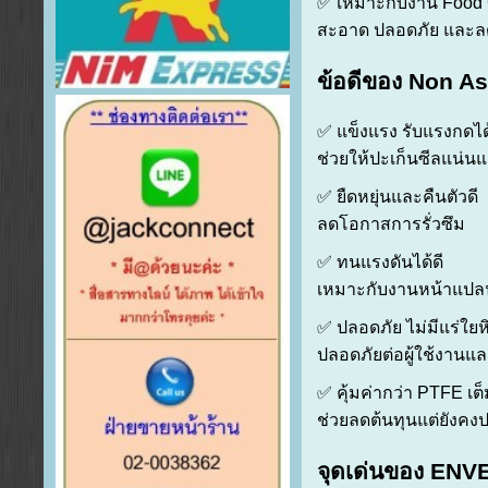
✅ เหมาะกับงาน Food
สะอาด ปลอดภัย และล
ข้อดีของ Non A
✅ แข็งแรง รับแรงกดได้
ช่วยให้ปะเก็นซีลแน่น
✅ ยืดหยุ่นและคืนตัวดี
ลดโอกาสการรั่วซึม
✅ ทนแรงดันได้ดี
เหมาะกับงานหน้าแปล
✅ ปลอดภัย ไม่มีแร่ใยห
ปลอดภัยต่อผู้ใช้งานแล
✅ คุ้มค่ากว่า PTFE เต
ช่วยลดต้นทุนแต่ยังคง
จุดเด่นของ EN