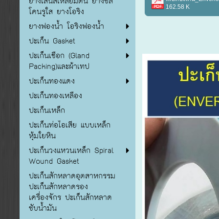
ยางเส้นสี่เหลี่ยมตัน ยางซิลิ
162.58 K
โคนรูใส ยางโอริง
ยางฟองน้ำ โอริงฟองน้ำ
ปะเก็น Gasket
ปะเก็นเชือก (Gland
Packing)และผ้าเทป
ปะเก็นทองแดง
ปะเก็นทองเหลือง
ปะเก็นเหล็ก
ปะเก็นท่อไอเสีย แบบเหล็ก
หุ้มใยหิน
ปะเก็นวงแหวนเหล็ก Spiral
Wound Gasket
ปะเก็นสักหลาดอุตสาหกรรม
ปะเก็นสักหลาดรอง
เครื่องจักร ปะเก็นสักหลาด
ซับน้ำมัน