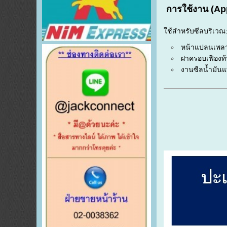
การ
ใช้
งาน (
App
ใช้
สำหรับ
ซีล
บริเวณ
หน้า
แปลน
เพล
ฝา
ครอบ
เฟือง
ท
งาน
ซีล
น้ำมัน
แ