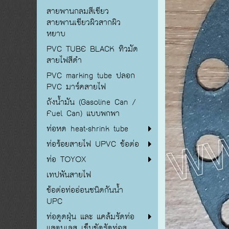
สายพานกลมสีเขียว
สายพานเขียวผิวสากผิว
หยาบ
PVC TUBE BLACK ทิวมัด
สายไฟสีดำ
PVC marking tube ปลอก
PVC มาร์คสายไฟ
ถังน้ำมัน (Gasoline Can /
Fuel Can) แบบพกพา
ท่อหด heat-shrink tube
ท่อร้อยสายไฟ UPVC ข้อต่อ
ท่อ TOYOX
เทปพันสายไฟ
ข้อต่อท่ออ่อนชนิดกันน้ำ
UPC
ท่อดูดฝุ่น และ แคล้มรัดท่อ
แสตนเลส เข็มขัดรัดท่อส