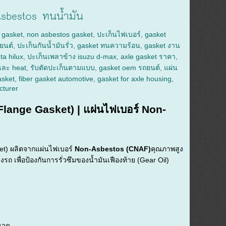
Asbestos ทนน้ำมัน
 gasket
,
non asbestos gasket
,
ปะเก็นไฟเบอร์
,
gasket
ยนต์
,
ปะเก็นกันน้ำมันรั่ว
,
gasket ทนความร้อน
,
gasket งาน
ta hilux
,
ปะเก็นเพลาข้าง isuzu d-max
,
axle gasket ราคา
,
และ heat
,
รับตัดปะเก็นตามแบบ
,
gasket oem รถยนต์
,
แผ่น
asket
,
fiber gasket automotive
,
gasket for axle housing
,
cturer
Flange
Gasket) |
แผ่น
ไฟเบอร์
Non-
et)
ผลิต
จาก
แผ่น
ไฟเบอร์
Non-
Asbestos (
CNAF)
คุณภาพ
สูง
าง
รถ
เพื่อ
ป้องกัน
การ
รั่ว
ซึม
ของ
น้ำมัน
เฟือง
ท้าย (
Gear
Oil)
นาด