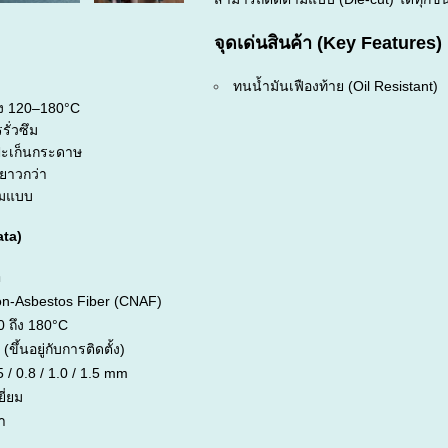
จุด
เด่น
สินค้า (
Key
Features)
ทน
น้ำมัน
เฟือง
ท้าย (
Oil
Resistant)
ูง
120–
180°
C
ร
รั่ว
ซึม
ปะ
เก็
นก
ระ
ดาษ
ยาว
กว่า
ม
แบบ
ta)
า
n-Asbestos Fiber (CNAF)
0 ถึง 180°C
 (ขึ้นอยู่กับการติดตั้ง)
5 / 0.8 / 1.0 / 1.5 mm
ยี่ยม
า