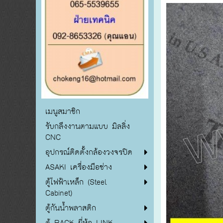
เมนูสมาชิก
รับกลึงงานตามแบบ มิลลิ่ง
CNC
อุปกรณ์ติดตั้งกล้องวงจรปิด
ASAKI เครื่องมือช่าง
ตู้ไฟฟ้าเหล็ก (Steel
Cabinet)
ตู้กันน้ำพลาสติก
ตู้ RACK ยี่ห้อ LINK