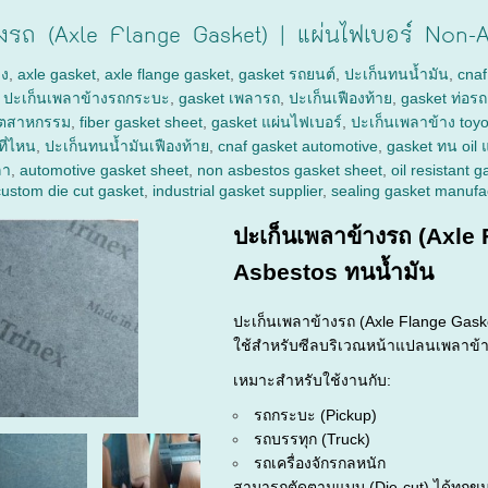
างรถ (Axle Flange Gasket) | แผ่นไฟเบอร์ Non-
าง
,
axle gasket
,
axle flange gasket
,
gasket รถยนต์
,
ปะเก็นทนน้ำมัน
,
cnaf
,
ปะเก็นเพลาข้างรถกระบะ
,
gasket เพลารถ
,
ปะเก็นเฟืองท้าย
,
gasket ท่อรถ
อุตสาหกรรม
,
fiber gasket sheet
,
gasket แผ่นไฟเบอร์
,
ปะเก็นเพลาข้าง toyo
ที่ไหน
,
ปะเก็นทนน้ำมันเฟืองท้าย
,
cnaf gasket automotive
,
gasket ทน oil 
ลา
,
automotive gasket sheet
,
non asbestos gasket sheet
,
oil resistant g
custom die cut gasket
,
industrial gasket supplier
,
sealing gasket manufa
ปะ
เก็น
เพลา
ข้าง
รถ (
Axle
Asbestos
ทน
น้ำมัน
ปะ
เก็น
เพลา
ข้าง
รถ (
Axle
Flange
Gask
ใช้
สำหรับ
ซีล
บริเวณ
หน้า
แปลน
เพลา
ข้
เหมาะ
สำหรับ
ใช้
งาน
กับ:
รถ
กระบะ (
Pickup)
รถ
บรรทุก (
Truck)
รถ
เครื่องจักร
กล
หนัก
สามารถ
ตัด
ตาม
แบบ (
Die-
cut)
ได้
ทุกข