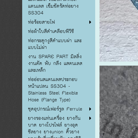
แตนเลส เข็มขัดรัดท่อยาง
SS304
ท่อร้อยสายไฟ
ท่อผ้าใบสีดำเคลือบพีวีซี
ท่อกระดูกงูสีดำแบบผ่า และ
แบบไม่ผ่า
งาน SPARE PART มิลลิ่ง
งานตัด พับ กลึง แสตนเลส
และเหล็ก
ท่ออ่อนสแตนเลสประกอบ
หน้าแปลน SS304 -
Stainless Steel Flexible
Hose (Flange Type)
ชุดอุปกรณ์เฟอร์รูล Ferrule
ยางรองแท่นเครื่อง ยางกัน
บาด ยางโปรไฟล์ ยางอุด
ซีลยาง ยางunion คิ้วยาง