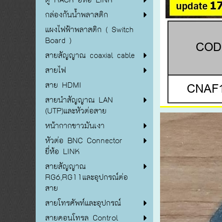
กล่องกันน้ำพลาสติก
แผงไฟฟ้าพลาสติก ( Switch
Board )
สายสัญญาณ coaxial cable
สายไฟ
สาย HDMI
สายนำสัญญาณ LAN
(UTP)และหัวต่อสาย
หน้ากากขาวมันเงา
หัวต่อ BNC Connector
ยี่ห้อ LINK
สายสัญญาณ
RG6,RG11และอุปกรณ์ต่อ
สาย
สายโทรศัพท์และอุปกรณ์
สายคอนโทรล Control