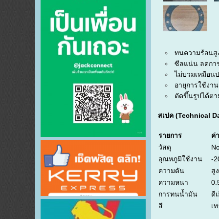
ทน
ความ
ร้อน
ส
ซีล
แน่น
ลด
กา
ไม่
บวม
เหมือน
อายุ
การ
ใช้
งาน
ตัด
ขึ้น
รูป
ได้
ตา
สเปค (
Technical
Da
รายการ
ค่
วัสดุ
No
อุณหภูมิใช้งาน
-2
ความดัน
สูง
ความหนา
0.
การทนน้ำมัน
ดีเ
สี
เท