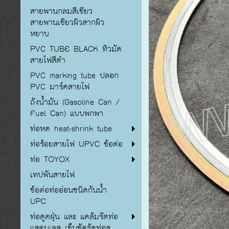
สายพานกลมสีเขียว
สายพานเขียวผิวสากผิว
หยาบ
PVC TUBE BLACK ทิวมัด
สายไฟสีดำ
PVC marking tube ปลอก
PVC มาร์คสายไฟ
ถังน้ำมัน (Gasoline Can /
Fuel Can) แบบพกพา
ท่อหด heat-shrink tube
ท่อร้อยสายไฟ UPVC ข้อต่อ
ท่อ TOYOX
เทปพันสายไฟ
ข้อต่อท่ออ่อนชนิดกันน้ำ
UPC
ท่อดูดฝุ่น และ แคล้มรัดท่อ
แสตนเลส เข็มขัดรัดท่อส