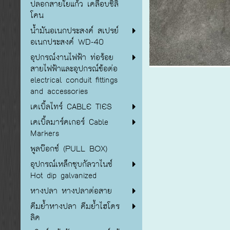
ปลอกสายใยแก้ว เคลือบซิลิ
โคน
น้ำมันอเนกประสงค์ สเปรย์
อเนกประสงค์ WD-40
อุปกรณ์งานไฟฟ้า ท่อร้อย
สายไฟฟ้าและอุปกรณ์ข้อต่อ
electrical conduit fittings
and accessories
เคเบิ้ลไทร์ CABLE TIES
เคเบิ้ลมาร์คเกอร์ Cable
Markers
พูลบ๊อกซ์ (PULL BOX)
อุปกรณ์เหล็กชุบกัลวาไนซ์
Hot dip galvanized
หางปลา หางปลาต่อสาย
คีมย้ำหางปลา คีมย้ำไฮโดร
ลิค