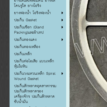
ยางเส้นสี่เหลี่ยมตัน ยางซิลิ
โคนรูใส ยางโอริง
ยางฟองน้ำ โอริงฟองน้ำ
ปะเก็น Gasket
ปะเก็นเชือก (Gland
Packing)และผ้าเทป
ปะเก็นทองแดง
ปะเก็นทองเหลือง
ปะเก็นเหล็ก
ปะเก็นท่อไอเสีย แบบเหล็ก
หุ้มใยหิน
ปะเก็นวงแหวนเหล็ก Spiral
Wound Gasket
ปะเก็นสักหลาดอุตสาหกรรม
ปะเก็นสักหลาดรอง
เครื่องจักร ปะเก็นสักหลาด
ซับน้ำมัน