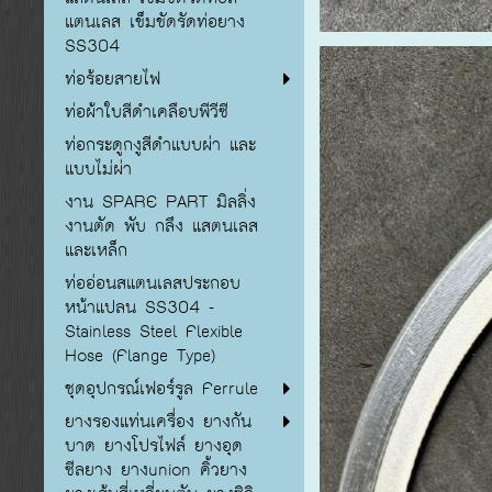
แตนเลส เข็มขัดรัดท่อยาง
SS304
ท่อร้อยสายไฟ
ท่อผ้าใบสีดำเคลือบพีวีซี
ท่อกระดูกงูสีดำแบบผ่า และ
แบบไม่ผ่า
งาน SPARE PART มิลลิ่ง
งานตัด พับ กลึง แสตนเลส
และเหล็ก
ท่ออ่อนสแตนเลสประกอบ
หน้าแปลน SS304 -
Stainless Steel Flexible
Hose (Flange Type)
ชุดอุปกรณ์เฟอร์รูล Ferrule
ยางรองแท่นเครื่อง ยางกัน
บาด ยางโปรไฟล์ ยางอุด
ซีลยาง ยางunion คิ้วยาง