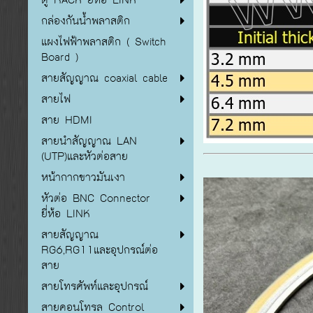
กล่องกันน้ำพลาสติก
แผงไฟฟ้าพลาสติก ( Switch
Board )
สายสัญญาณ coaxial cable
สายไฟ
สาย HDMI
สายนำสัญญาณ LAN
(UTP)และหัวต่อสาย
หน้ากากขาวมันเงา
หัวต่อ BNC Connector
ยี่ห้อ LINK
สายสัญญาณ
RG6,RG11และอุปกรณ์ต่อ
สาย
สายโทรศัพท์และอุปกรณ์
สายคอนโทรล Control