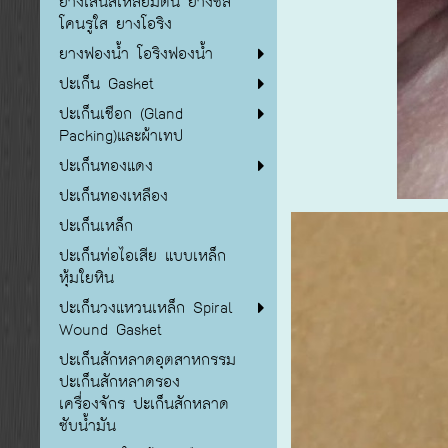
ยางเส้นสี่เหลี่ยมตัน ยางซิลิ
โคนรูใส ยางโอริง
ยางฟองน้ำ โอริงฟองน้ำ
ปะเก็น Gasket
ปะเก็นเชือก (Gland
Packing)และผ้าเทป
ปะเก็นทองแดง
ปะเก็นทองเหลือง
ปะเก็นเหล็ก
ปะเก็นท่อไอเสีย แบบเหล็ก
หุ้มใยหิน
ปะเก็นวงแหวนเหล็ก Spiral
Wound Gasket
ปะเก็นสักหลาดอุตสาหกรรม
ปะเก็นสักหลาดรอง
เครื่องจักร ปะเก็นสักหลาด
ซับน้ำมัน