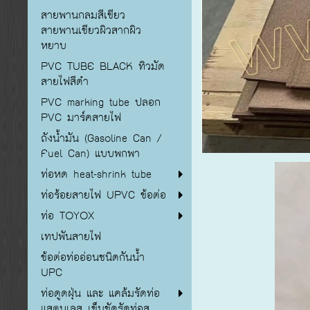
สายพานกลมสีเขียว
สายพานเขียวผิวสากผิว
หยาบ
PVC TUBE BLACK ทิวมัด
สายไฟสีดำ
PVC marking tube ปลอก
PVC มาร์คสายไฟ
ถังน้ำมัน (Gasoline Can /
Fuel Can) แบบพกพา
ท่อหด heat-shrink tube
ท่อร้อยสายไฟ UPVC ข้อต่อ
ท่อ TOYOX
เทปพันสายไฟ
ข้อต่อท่ออ่อนชนิดกันน้ำ
UPC
ท่อดูดฝุ่น และ แคล้มรัดท่อ
แสตนเลส เข็มขัดรัดท่อส