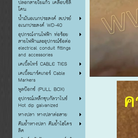
ปลอกสายใยแก้ว เคลือบซิลิ
โคน
น้ำมันอเนกประสงค์ สเปรย์
อเนกประสงค์ WD-40
อุปกรณ์งานไฟฟ้า ท่อร้อย
สายไฟฟ้าและอุปกรณ์ข้อต่อ
electrical conduit fittings
and accessories
เคเบิ้ลไทร์ CABLE TIES
เคเบิ้ลมาร์คเกอร์ Cable
Markers
พูลบ๊อกซ์ (PULL BOX)
อุปกรณ์เหล็กชุบกัลวาไนซ์
Hot dip galvanized
หางปลา หางปลาต่อสาย
คีมย้ำหางปลา คีมย้ำไฮโดร
ลิค