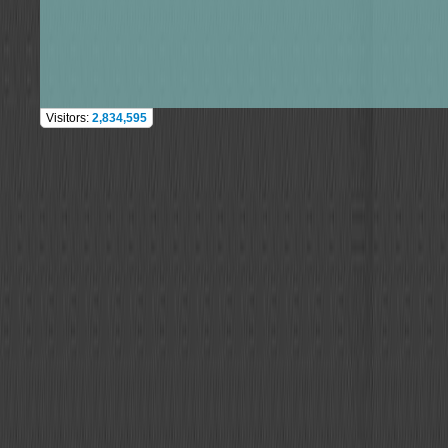
Visitors:
2,834,595