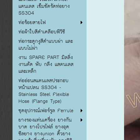
แตนเลส เข็มขัดรัดท่อยาง
SS304
ท่อร้อยสายไฟ
ท่อผ้าใบสีดำเคลือบพีวีซี
ท่อกระดูกงูสีดำแบบผ่า และ
แบบไม่ผ่า
งาน SPARE PART มิลลิ่ง
งานตัด พับ กลึง แสตนเลส
และเหล็ก
ท่ออ่อนสแตนเลสประกอบ
หน้าแปลน SS304 -
Stainless Steel Flexible
Hose (Flange Type)
ชุดอุปกรณ์เฟอร์รูล Ferrule
ยางรองแท่นเครื่อง ยางกัน
บาด ยางโปรไฟล์ ยางอุด
ซีลยาง ยางunion คิ้วยาง