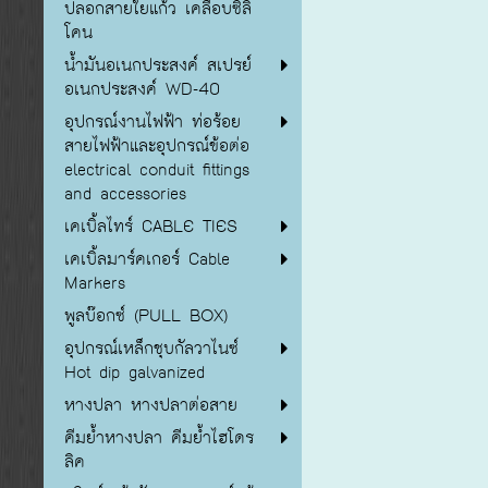
ปลอกสายใยแก้ว เคลือบซิลิ
โคน
น้ำมันอเนกประสงค์ สเปรย์
อเนกประสงค์ WD-40
อุปกรณ์งานไฟฟ้า ท่อร้อย
สายไฟฟ้าและอุปกรณ์ข้อต่อ
electrical conduit fittings
and accessories
เคเบิ้ลไทร์ CABLE TIES
เคเบิ้ลมาร์คเกอร์ Cable
Markers
พูลบ๊อกซ์ (PULL BOX)
อุปกรณ์เหล็กชุบกัลวาไนซ์
Hot dip galvanized
หางปลา หางปลาต่อสาย
คีมย้ำหางปลา คีมย้ำไฮโดร
ลิค