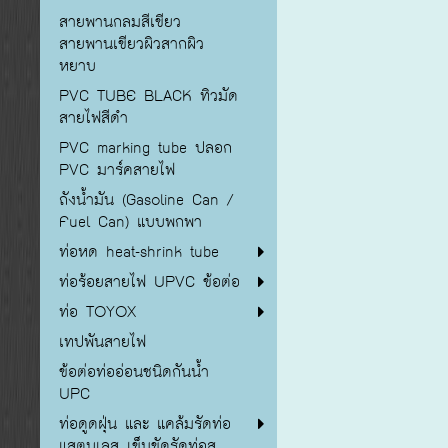
สายพานกลมสีเขียว
สายพานเขียวผิวสากผิว
หยาบ
PVC TUBE BLACK ทิวมัด
สายไฟสีดำ
PVC marking tube ปลอก
PVC มาร์คสายไฟ
ถังน้ำมัน (Gasoline Can /
Fuel Can) แบบพกพา
ท่อหด heat-shrink tube
ท่อร้อยสายไฟ UPVC ข้อต่อ
ท่อ TOYOX
เทปพันสายไฟ
ข้อต่อท่ออ่อนชนิดกันน้ำ
UPC
ท่อดูดฝุ่น และ แคล้มรัดท่อ
แสตนเลส เข็มขัดรัดท่อส