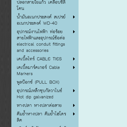
ปลอกสายใยแก้ว เคลือบซิลิ
โคน
น้ำมันอเนกประสงค์ สเปรย์
อเนกประสงค์ WD-40
อุปกรณ์งานไฟฟ้า ท่อร้อย
สายไฟฟ้าและอุปกรณ์ข้อต่อ
electrical conduit fittings
and accessories
เคเบิ้ลไทร์ CABLE TIES
เคเบิ้ลมาร์คเกอร์ Cable
Markers
พูลบ๊อกซ์ (PULL BOX)
อุปกรณ์เหล็กชุบกัลวาไนซ์
Hot dip galvanized
หางปลา หางปลาต่อสาย
คีมย้ำหางปลา คีมย้ำไฮโดร
ลิค