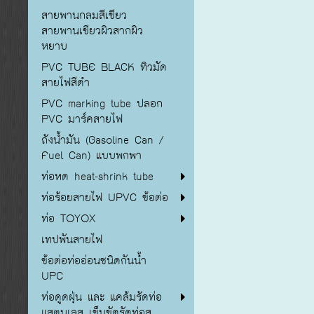
สายพานกลมสีเขียว
สายพานเขียวผิวสากผิว
หยาบ
PVC TUBE BLACK ทิวมัด
สายไฟสีดำ
PVC marking tube ปลอก
PVC มาร์คสายไฟ
ถังน้ำมัน (Gasoline Can /
Fuel Can) แบบพกพา
ท่อหด heat-shrink tube
ท่อร้อยสายไฟ UPVC ข้อต่อ
ท่อ TOYOX
เทปพันสายไฟ
ข้อต่อท่ออ่อนชนิดกันน้ำ
UPC
ท่อดูดฝุ่น และ แคล้มรัดท่อ
แสตนเลส เข็มขัดรัดท่อส