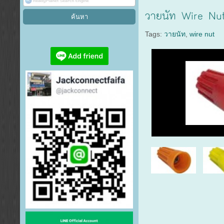
วายนัท Wire Nu
Tags:
วายนัท
,
wire nut