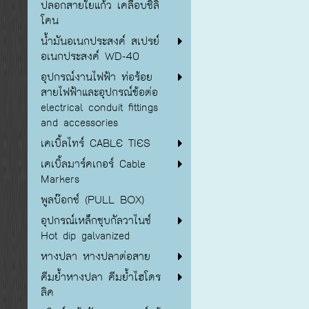
ปลอกสายใยแก้ว เคลือบซิลิ
โคน
น้ำมันอเนกประสงค์ สเปรย์
อเนกประสงค์ WD-40
อุปกรณ์งานไฟฟ้า ท่อร้อย
สายไฟฟ้าและอุปกรณ์ข้อต่อ
electrical conduit fittings
and accessories
เคเบิ้ลไทร์ CABLE TIES
เคเบิ้ลมาร์คเกอร์ Cable
Markers
พูลบ๊อกซ์ (PULL BOX)
อุปกรณ์เหล็กชุบกัลวาไนซ์
Hot dip galvanized
หางปลา หางปลาต่อสาย
คีมย้ำหางปลา คีมย้ำไฮโดร
ลิค