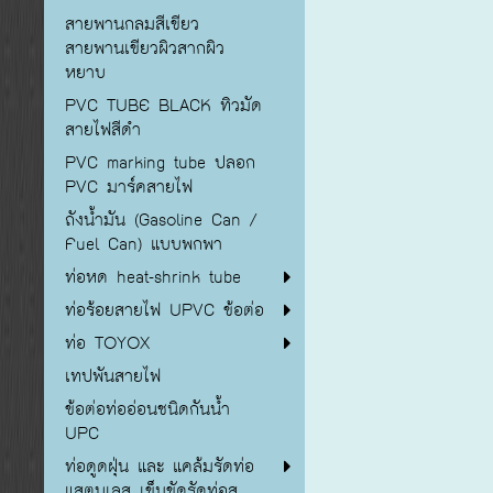
สายพานกลมสีเขียว
สายพานเขียวผิวสากผิว
หยาบ
PVC TUBE BLACK ทิวมัด
สายไฟสีดำ
PVC marking tube ปลอก
PVC มาร์คสายไฟ
ถังน้ำมัน (Gasoline Can /
Fuel Can) แบบพกพา
ท่อหด heat-shrink tube
ท่อร้อยสายไฟ UPVC ข้อต่อ
ท่อ TOYOX
เทปพันสายไฟ
ข้อต่อท่ออ่อนชนิดกันน้ำ
UPC
ท่อดูดฝุ่น และ แคล้มรัดท่อ
แสตนเลส เข็มขัดรัดท่อส