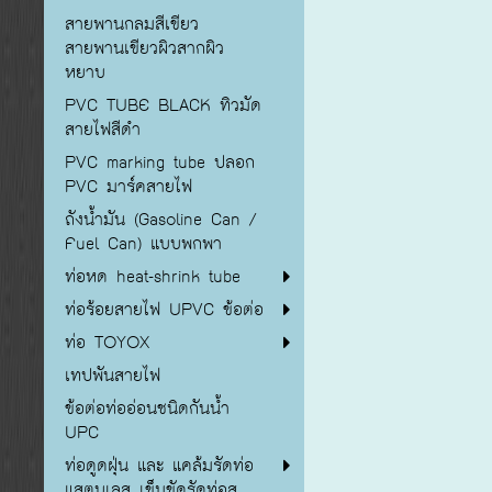
สายพานกลมสีเขียว
สายพานเขียวผิวสากผิว
หยาบ
PVC TUBE BLACK ทิวมัด
สายไฟสีดำ
PVC marking tube ปลอก
PVC มาร์คสายไฟ
ถังน้ำมัน (Gasoline Can /
Fuel Can) แบบพกพา
ท่อหด heat-shrink tube
ท่อร้อยสายไฟ UPVC ข้อต่อ
ท่อ TOYOX
เทปพันสายไฟ
ข้อต่อท่ออ่อนชนิดกันน้ำ
UPC
ท่อดูดฝุ่น และ แคล้มรัดท่อ
แสตนเลส เข็มขัดรัดท่อส