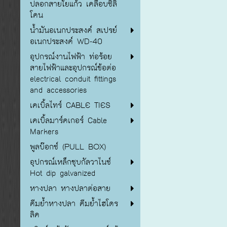
ปลอกสายใยแก้ว เคลือบซิลิ
โคน
น้ำมันอเนกประสงค์ สเปรย์
อเนกประสงค์ WD-40
อุปกรณ์งานไฟฟ้า ท่อร้อย
สายไฟฟ้าและอุปกรณ์ข้อต่อ
electrical conduit fittings
and accessories
เคเบิ้ลไทร์ CABLE TIES
เคเบิ้ลมาร์คเกอร์ Cable
Markers
พูลบ๊อกซ์ (PULL BOX)
อุปกรณ์เหล็กชุบกัลวาไนซ์
Hot dip galvanized
หางปลา หางปลาต่อสาย
คีมย้ำหางปลา คีมย้ำไฮโดร
ลิค