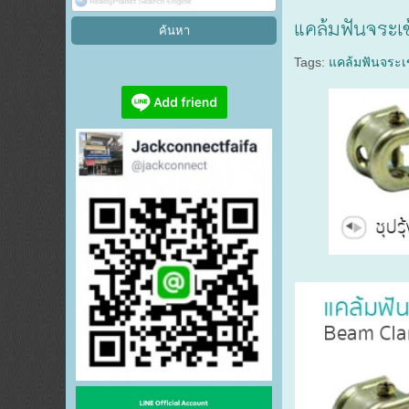
แคล้มฟันจระเ
Tags:
แคล้มฟันจระเ