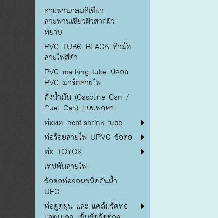
สายพานกลมสีเขียว
สายพานเขียวผิวสากผิว
หยาบ
PVC TUBE BLACK ทิวมัด
สายไฟสีดำ
PVC marking tube ปลอก
PVC มาร์คสายไฟ
ถังน้ำมัน (Gasoline Can /
Fuel Can) แบบพกพา
ท่อหด heat-shrink tube
ท่อร้อยสายไฟ UPVC ข้อต่อ
ท่อ TOYOX
เทปพันสายไฟ
ข้อต่อท่ออ่อนชนิดกันน้ำ
UPC
ท่อดูดฝุ่น และ แคล้มรัดท่อ
แสตนเลส เข็มขัดรัดท่อส