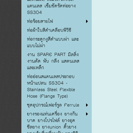
แตนเลส เข็มขัดรัดท่อยาง
SS304
ท่อร้อยสายไฟ
ท่อผ้าใบสีดำเคลือบพีวีซี
ท่อกระดูกงูสีดำแบบผ่า และ
แบบไม่ผ่า
งาน SPARE PART มิลลิ่ง
งานตัด พับ กลึง แสตนเลส
และเหล็ก
ท่ออ่อนสแตนเลสประกอบ
หน้าแปลน SS304 -
Stainless Steel Flexible
Hose (Flange Type)
ชุดอุปกรณ์เฟอร์รูล Ferrule
ยางรองแท่นเครื่อง ยางกัน
บาด ยางโปรไฟล์ ยางอุด
ซีลยาง ยางunion คิ้วยาง