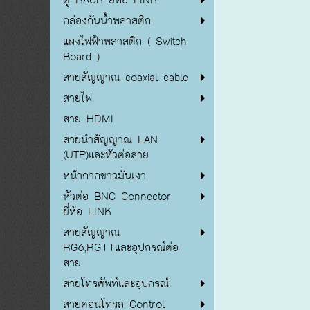
กล่องกันน้ำพลาสติก
แผงไฟฟ้าพลาสติก ( Switch
Board )
สายสัญญาณ coaxial cable
สายไฟ
สาย HDMI
สายนำสัญญาณ LAN
(UTP)และหัวต่อสาย
หน้ากากขาวมันเงา
หัวต่อ BNC Connector
ยี่ห้อ LINK
สายสัญญาณ
RG6,RG11และอุปกรณ์ต่อ
สาย
สายโทรศัพท์และอุปกรณ์
สายคอนโทรล Control