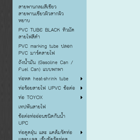
สายพานกลมสีเขียว
สายพานเขียวผิวสากผิว
หยาบ
PVC TUBE BLACK ทิวมัด
สายไฟสีดำ
PVC marking tube ปลอก
PVC มาร์คสายไฟ
ถังน้ำมัน (Gasoline Can /
Fuel Can) แบบพกพา
ท่อหด heat-shrink tube
ท่อร้อยสายไฟ UPVC ข้อต่อ
ท่อ TOYOX
เทปพันสายไฟ
ข้อต่อท่ออ่อนชนิดกันน้ำ
UPC
ท่อดูดฝุ่น และ แคล้มรัดท่อ
แสตนเลส เข็มขัดรัดท่อส