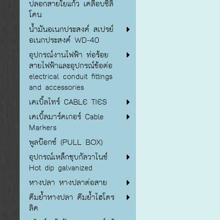
ปลอกสายใยแก้ว เคลือบซิลิ
โคน
น้ำมันอเนกประสงค์ สเปรย์
อเนกประสงค์ WD-40
อุปกรณ์งานไฟฟ้า ท่อร้อย
สายไฟฟ้าและอุปกรณ์ข้อต่อ
electrical conduit fittings
and accessories
เคเบิ้ลไทร์ CABLE TIES
เคเบิ้ลมาร์คเกอร์ Cable
Markers
พูลบ๊อกซ์ (PULL BOX)
อุปกรณ์เหล็กชุบกัลวาไนซ์
Hot dip galvanized
หางปลา หางปลาต่อสาย
คีมย้ำหางปลา คีมย้ำไฮโดร
ลิค