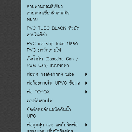
สายพานกลมสีเขียว
สายพานเขียวผิวสากผิว
หยาบ
PVC TUBE BLACK ทิวมัด
สายไฟสีดำ
PVC marking tube ปลอก
PVC มาร์คสายไฟ
ถังน้ำมัน (Gasoline Can /
Fuel Can) แบบพกพา
ท่อหด heat-shrink tube
ท่อร้อยสายไฟ UPVC ข้อต่อ
ท่อ TOYOX
เทปพันสายไฟ
ข้อต่อท่ออ่อนชนิดกันน้ำ
UPC
ท่อดูดฝุ่น และ แคล้มรัดท่อ
แสตนเลส เข็มขัดรัดท่อส