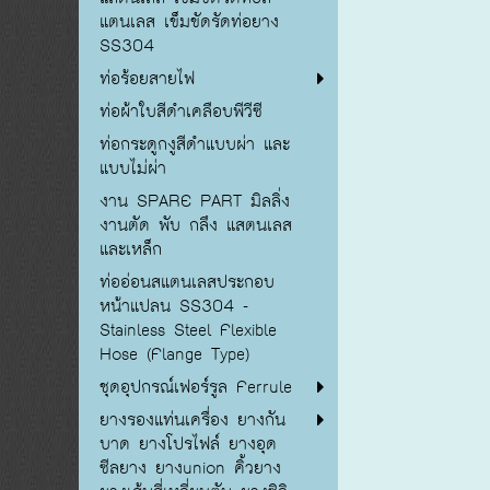
แตนเลส เข็มขัดรัดท่อยาง
SS304
ท่อร้อยสายไฟ
ท่อผ้าใบสีดำเคลือบพีวีซี
ท่อกระดูกงูสีดำแบบผ่า และ
แบบไม่ผ่า
งาน SPARE PART มิลลิ่ง
งานตัด พับ กลึง แสตนเลส
และเหล็ก
ท่ออ่อนสแตนเลสประกอบ
หน้าแปลน SS304 -
Stainless Steel Flexible
Hose (Flange Type)
ชุดอุปกรณ์เฟอร์รูล Ferrule
ยางรองแท่นเครื่อง ยางกัน
บาด ยางโปรไฟล์ ยางอุด
ซีลยาง ยางunion คิ้วยาง