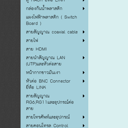
กล่องกันน้ำพลาสติก
แผงไฟฟ้าพลาสติก ( Switch
Board )
สายสัญญาณ coaxial cable
สายไฟ
สาย HDMI
สายนำสัญญาณ LAN
(UTP)และหัวต่อสาย
หน้ากากขาวมันเงา
หัวต่อ BNC Connector
ยี่ห้อ LINK
สายสัญญาณ
RG6,RG11และอุปกรณ์ต่อ
สาย
สายโทรศัพท์และอุปกรณ์
สายคอนโทรล Control