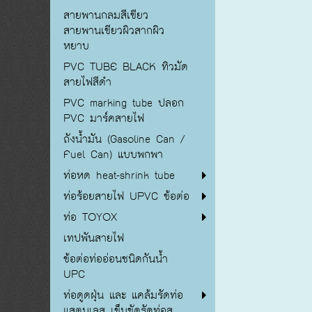
สายพานกลมสีเขียว
สายพานเขียวผิวสากผิว
หยาบ
PVC TUBE BLACK ทิวมัด
สายไฟสีดำ
PVC marking tube ปลอก
PVC มาร์คสายไฟ
ถังน้ำมัน (Gasoline Can /
Fuel Can) แบบพกพา
ท่อหด heat-shrink tube
ท่อร้อยสายไฟ UPVC ข้อต่อ
ท่อ TOYOX
เทปพันสายไฟ
ข้อต่อท่ออ่อนชนิดกันน้ำ
UPC
ท่อดูดฝุ่น และ แคล้มรัดท่อ
แสตนเลส เข็มขัดรัดท่อส