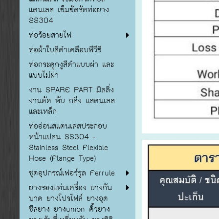
แตนเลส เข็มขัดรัดท่อยาง
SS304
ท่อร้อยสายไฟ
ท่อผ้าใบสีดำเคลือบพีวีซี
ท่อกระดูกงูสีดำแบบผ่า และ
แบบไม่ผ่า
งาน SPARE PART มิลลิ่ง
งานตัด พับ กลึง แสตนเลส
และเหล็ก
ท่ออ่อนสแตนเลสประกอบ
หน้าแปลน SS304 -
Stainless Steel Flexible
Hose (Flange Type)
ชุดอุปกรณ์เฟอร์รูล Ferrule
ยางรองแท่นเครื่อง ยางกัน
บาด ยางโปรไฟล์ ยางอุด
ซีลยาง ยางunion คิ้วยาง