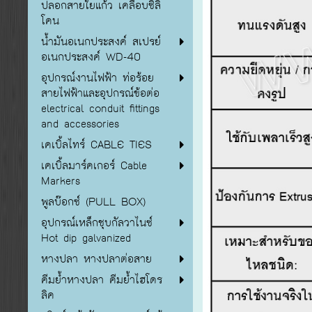
ปลอกสายใยแก้ว เคลือบซิลิ
โคน
น้ำมันอเนกประสงค์ สเปรย์
อเนกประสงค์ WD-40
อุปกรณ์งานไฟฟ้า ท่อร้อย
สายไฟฟ้าและอุปกรณ์ข้อต่อ
electrical conduit fittings
and accessories
เคเบิ้ลไทร์ CABLE TIES
เคเบิ้ลมาร์คเกอร์ Cable
Markers
พูลบ๊อกซ์ (PULL BOX)
อุปกรณ์เหล็กชุบกัลวาไนซ์
Hot dip galvanized
หางปลา หางปลาต่อสาย
คีมย้ำหางปลา คีมย้ำไฮโดร
ลิค