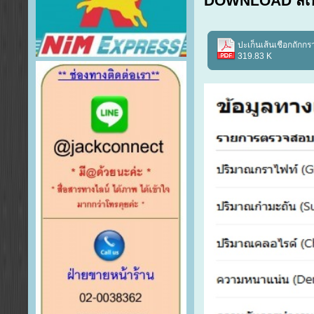
DOWNLOAD สเป
ปะเก็นเส้นเชือกถักก
319.83 K