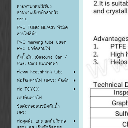
สายพานกลมสีเขียว
สายพานเขียวผิวสากผิว
หยาบ
PVC TUBE BLACK ทิวมัด
สายไฟสีดำ
PVC marking tube ปลอก
PVC มาร์คสายไฟ
ถังน้ำมัน (Gasoline Can /
Fuel Can) แบบพกพา
ท่อหด heat-shrink tube
ท่อร้อยสายไฟ UPVC ข้อต่อ
ท่อ TOYOX
เทปพันสายไฟ
ข้อต่อท่ออ่อนชนิดกันน้ำ
UPC
ท่อดูดฝุ่น และ แคล้มรัดท่อ
แสตนเลส เข็มขัดรัดท่อส