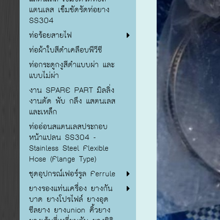
แตนเลส เข็มขัดรัดท่อยาง
SS304
ท่อร้อยสายไฟ
ท่อผ้าใบสีดำเคลือบพีวีซี
ท่อกระดูกงูสีดำแบบผ่า และ
แบบไม่ผ่า
งาน SPARE PART มิลลิ่ง
งานตัด พับ กลึง แสตนเลส
และเหล็ก
ท่ออ่อนสแตนเลสประกอบ
หน้าแปลน SS304 -
Stainless Steel Flexible
Hose (Flange Type)
ชุดอุปกรณ์เฟอร์รูล Ferrule
ยางรองแท่นเครื่อง ยางกัน
บาด ยางโปรไฟล์ ยางอุด
ซีลยาง ยางunion คิ้วยาง