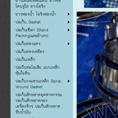
ยางเส้นสี่เหลี่ยมตัน ยางซิลิ
โคนรูใส ยางโอริง
ยางฟองน้ำ โอริงฟองน้ำ
ปะเก็น Gasket
ปะเก็นเชือก (Gland
Packing)และผ้าเทป
ปะเก็นทองแดง
ปะเก็นทองเหลือง
ปะเก็นเหล็ก
ปะเก็นท่อไอเสีย แบบเหล็ก
หุ้มใยหิน
ปะเก็นวงแหวนเหล็ก Spiral
Wound Gasket
ปะเก็นสักหลาดอุตสาหกรรม
ปะเก็นสักหลาดรอง
เครื่องจักร ปะเก็นสักหลาด
ซับน้ำมัน