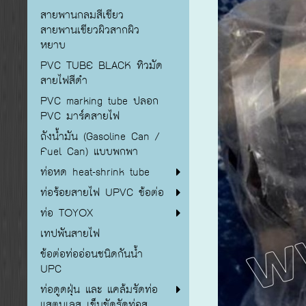
สายพานกลมสีเขียว
สายพานเขียวผิวสากผิว
หยาบ
PVC TUBE BLACK ทิวมัด
สายไฟสีดำ
PVC marking tube ปลอก
PVC มาร์คสายไฟ
ถังน้ำมัน (Gasoline Can /
Fuel Can) แบบพกพา
ท่อหด heat-shrink tube
ท่อร้อยสายไฟ UPVC ข้อต่อ
ท่อ TOYOX
เทปพันสายไฟ
ข้อต่อท่ออ่อนชนิดกันน้ำ
UPC
ท่อดูดฝุ่น และ แคล้มรัดท่อ
แสตนเลส เข็มขัดรัดท่อส