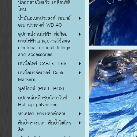
ปลอกสายใยแก้ว เคลือบซิลิ
โคน
น้ำมันอเนกประสงค์ สเปรย์
อเนกประสงค์ WD-40
อุปกรณ์งานไฟฟ้า ท่อร้อย
สายไฟฟ้าและอุปกรณ์ข้อต่อ
electrical conduit fittings
and accessories
เคเบิ้ลไทร์ CABLE TIES
เคเบิ้ลมาร์คเกอร์ Cable
Markers
พูลบ๊อกซ์ (PULL BOX)
อุปกรณ์เหล็กชุบกัลวาไนซ์
Hot dip galvanized
หางปลา หางปลาต่อสาย
คีมย้ำหางปลา คีมย้ำไฮโดร
ลิค