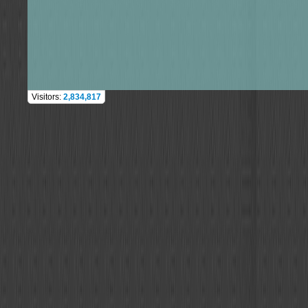
Visitors:
2,834,817