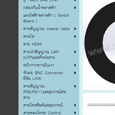
กล่องกันน้ำพลาสติก
แผงไฟฟ้าพลาสติก ( Switch
Board )
สายสัญญาณ coaxial cable
สายไฟ
สาย HDMI
สายนำสัญญาณ LAN
(UTP)และหัวต่อสาย
หน้ากากขาวมันเงา
หัวต่อ BNC Connector
ยี่ห้อ LINK
สายสัญญาณ
RG6,RG11และอุปกรณ์ต่อ
สาย
สายโทรศัพท์และอุปกรณ์
สายคอนโทรล Control