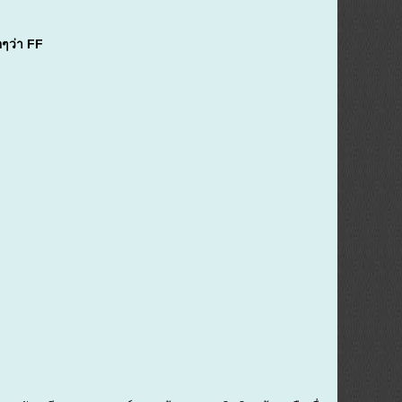
อๆว่า FF