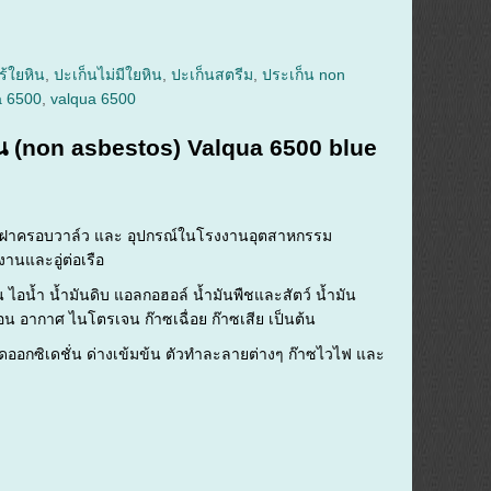
ร้ใยหิน
,
ปะเก็นไม่มีใยหิน
,
ปะเก็นสตรีม
,
ประเก็น non
a 6500
,
valqua 6500
ิน (non asbestos) Valqua 6500 blue
อ ฝาครอบวาล์ว และ อุปกรณ์ในโรงงานอุตสาหกรรม
งานและอู่ต่อเรือ
อน ไอน้ำ น้ำมันดิบ แอลกอฮอล์ น้ำมันพืชและสัตว์ น้ำมัน
อน อากาศ ไนโตรเจน ก๊าซเฉื่อย ก๊าซเสีย เป็นต้น
เกิดออกซิเดชั่น ด่างเข้มข้น ตัวทำละลายต่างๆ ก๊าซไวไฟ และ