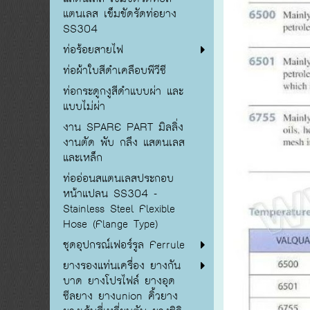
แตนเลส เข็มขัดรัดท่อยาง
SS304
ท่อร้อยสายไฟ
ท่อผ้าใบสีดำเคลือบพีวีซี
ท่อกระดูกงูสีดำแบบผ่า และ
แบบไม่ผ่า
งาน SPARE PART มิลลิ่ง
งานตัด พับ กลึง แสตนเลส
และเหล็ก
ท่ออ่อนสแตนเลสประกอบ
หน้าแปลน SS304 -
Stainless Steel Flexible
Hose (Flange Type)
ชุดอุปกรณ์เฟอร์รูล Ferrule
ยางรองแท่นเครื่อง ยางกัน
บาด ยางโปรไฟล์ ยางอุด
ซีลยาง ยางunion คิ้วยาง