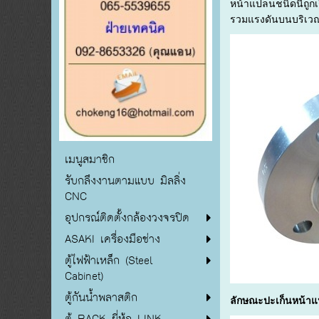
หน้าแปลนชนิดนี้ถูกเ
รวมแรงดันบนบริเวณรั
เมนูสมาชิก
รับกลึงงานตามแบบ มิลลิ่ง
CNC
อุปกรณ์ติดตั้งกล้องวงจรปิด
ASAKI เครื่องมือช่าง
ตู้ไฟฟ้าเหล็ก (Steel
Cabinet)
ตู้กันน้ำพลาสติก
ลักษณะปะเก็นหน้าแ
ตู้ RACK ยี่ห้อ LINK