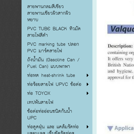
สายพานกลมสีเขียว
สายพานเขียวผิวสากผิว
หยาบ
PVC TUBE BLACK ทิวมัด
สายไฟสีดำ
PVC marking tube ปลอก
PVC มาร์คสายไฟ
ถังน้ำมัน (Gasoline Can /
Fuel Can) แบบพกพา
ท่อหด heat-shrink tube
ท่อร้อยสายไฟ UPVC ข้อต่อ
ท่อ TOYOX
เทปพันสายไฟ
ข้อต่อท่ออ่อนชนิดกันน้ำ
UPC
ท่อดูดฝุ่น และ แคล้มรัดท่อ
แสตนเลส เข็มขัดรัดท่อส