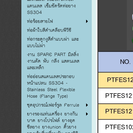
แตนเลส เข็มขัดรัดท่อยาง
SS304
ท่อร้อยสายไฟ
ท่อผ้าใบสีดำเคลือบพีวีซี
ท่อกระดูกงูสีดำแบบผ่า และ
แบบไม่ผ่า
งาน SPARE PART มิลลิ่ง
งานตัด พับ กลึง แสตนเลส
และเหล็ก
ท่ออ่อนสแตนเลสประกอบ
หน้าแปลน SS304 -
Stainless Steel Flexible
Hose (Flange Type)
ชุดอุปกรณ์เฟอร์รูล Ferrule
ยางรองแท่นเครื่อง ยางกัน
บาด ยางโปรไฟล์ ยางอุด
ซีลยาง ยางunion คิ้วยาง