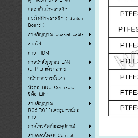
กล่องกันน้ำพลาสติก
แผงไฟฟ้าพลาสติก ( Switch
Board )
สายสัญญาณ coaxial cable
สายไฟ
สาย HDMI
สายนำสัญญาณ LAN
(UTP)และหัวต่อสาย
หน้ากากขาวมันเงา
หัวต่อ BNC Connector
ยี่ห้อ LINK
สายสัญญาณ
RG6,RG11และอุปกรณ์ต่อ
สาย
สายโทรศัพท์และอุปกรณ์
สายคอนโทรล Control