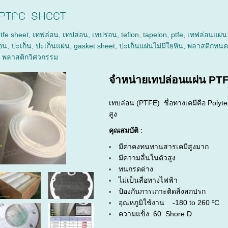
น PTFE SHEET
tfe sheet
,
เทฟล่อน
,
เทปล่อน
,
เทปร่อน
,
teflon
,
tapelon
,
ptfe
,
เทฟล่อนแผ่น
่อน
,
ปะเก็น
,
ปะเก็นแผ่น
,
gasket sheet
,
ปะเก็นแผ่นไม่มีใยหิน
,
พลาสติกทนค
,
พลาสติกวิศวกรรม
จำหน่ายเทปล่อนแผ่น P
เทบล่อน (PTFE) ชื่อทางเคมีคือ Poly
สูง
คุณสมบัติ
:
มีค่าคงทนทานสารเคมีสูงมาก
มีความลื่นในตัวสูง
ทนกรดด่าง
ไม่เป็นสื่อทางไฟฟ้า
ป้องกันการเกาะติดสิ่งสกปรก
อุณหภูมิใช้งาน -180 to 260 ºC
ความแข็ง 60 Shore D