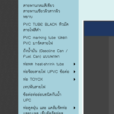
สายพานกลมสีเขียว
สายพานเขียวผิวสากผิว
หยาบ
PVC TUBE BLACK ทิวมัด
สายไฟสีดำ
PVC marking tube ปลอก
PVC มาร์คสายไฟ
ถังน้ำมัน (Gasoline Can /
Fuel Can) แบบพกพา
ท่อหด heat-shrink tube
ท่อร้อยสายไฟ UPVC ข้อต่อ
ท่อ TOYOX
เทปพันสายไฟ
ข้อต่อท่ออ่อนชนิดกันน้ำ
UPC
ท่อดูดฝุ่น และ แคล้มรัดท่อ
แสตนเลส เข็มขัดรัดท่อส