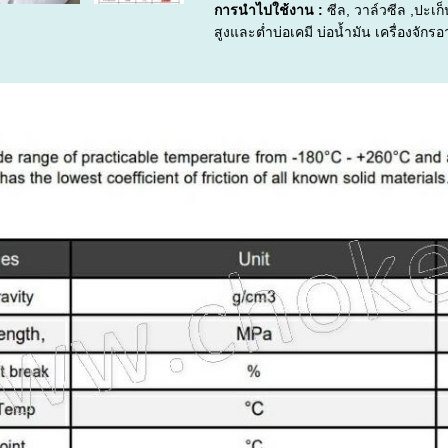
การนำไปใช้งาน :
ซีล, วาล์วซีล ,ปะเก็
สูงและต่ำบ่อเคมี บ่อน้ำมัน เครื่องจั