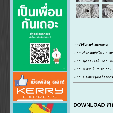
การใช้งานที่เหมาะสม
- งานซีลรอยต่อในระบบ
- งานอุดรอยต่อในเตา เฟอ
- งานฉนวนในระบบถ่ายเ
- งานซ่อมบำรุงเครื่องจั
DOWNLOAD สเปคป