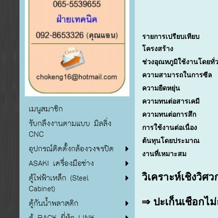
รายการเปรียบเทียบ
โครงสร้าง
ช่วงอุณหภูมิใช้งานโดยทั่
ความสามารถในการซีล
ความยืดหยุ่น
ความทนต่อสารเคมี
เมนูสมาชิก
ความทนต่อการสึก
รับกลึงงานตามแบบ มิลลิ่ง
การใช้งานต่อเนื่อง
CNC
ต้นทุนโดยประมาณ
อุปกรณ์ติดตั้งกล้องวงจรปิด
งานที่เหมาะสม
ASAKI เครื่องมือช่าง
วิเคราะห์เชิงวิศ
ตู้ไฟฟ้าเหล็ก (Steel
Cabinet)
⇒
ปะเก็นเชือกไม่
ตู้กันน้ำพลาสติก
ตู้ RACK ยี่ห้อ LINK