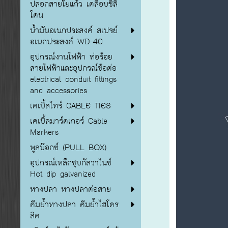
ปลอกสายใยแก้ว เคลือบซิลิ
โคน
น้ำมันอเนกประสงค์ สเปรย์
อเนกประสงค์ WD-40
อุปกรณ์งานไฟฟ้า ท่อร้อย
สายไฟฟ้าและอุปกรณ์ข้อต่อ
electrical conduit fittings
and accessories
เคเบิ้ลไทร์ CABLE TIES
เคเบิ้ลมาร์คเกอร์ Cable
Markers
พูลบ๊อกซ์ (PULL BOX)
อุปกรณ์เหล็กชุบกัลวาไนซ์
Hot dip galvanized
หางปลา หางปลาต่อสาย
คีมย้ำหางปลา คีมย้ำไฮโดร
ลิค