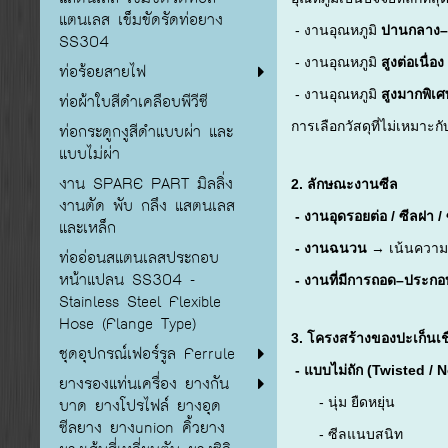
แตนเลส เข็มขัดรัดท่อยาง
- งานอุณหภูมิ
ปานกลาง–
SS304
- งานอุณหภูมิ
สูงต่อเนื่อง
ท่อร้อยสายไฟ
- งานอุณหภูมิ
สูงมากพิเศ
ท่อผ้าใบสีดำเคลือบพีวีซี
การเลือกวัสดุที่ไม่เหมาะก
ท่อกระดูกงูสีดำแบบผ่า และ
แบบไม่ผ่า
งาน SPARE PART มิลลิ่ง
2. ลักษณะงานซีล
งานตัด พับ กลึง แสตนเลส
- งานอุดรอยต่อ / ซีลฝา / 
และเหล็ก
- งานฉนวน
→ เน้นความ
ท่ออ่อนสแตนเลสประกอบ
หน้าแปลน SS304 -
- งานที่มีการถอด–ประกอ
Stainless Steel Flexible
Hose (Flange Type)
3. โครงสร้างของปะเก็นเช
ชุดอุปกรณ์เฟอร์รูล Ferrule
- แบบไม่ถัก (Twisted / 
ยางรองแท่นเครื่อง ยางกัน
บาด ยางโปรไฟล์ ยางอุด
- นุ่ม ยืดหยุ่น
ซีลยาง ยางunion คิ้วยาง
- ซีลแนบสนิท