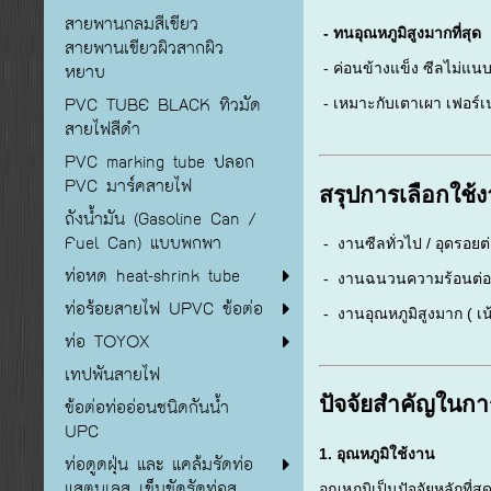
สายพานกลมสีเขียว
- ทนอุณหภูมิสูงมากที่สุด
สายพานเขียวผิวสากผิว
หยาบ
- ค่อนข้างแข็ง ซีลไม่แนบเท
PVC TUBE BLACK ทิวมัด
- เหมาะกับเตาเผา เฟอร์เ
สายไฟสีดำ
PVC marking tube ปลอก
PVC มาร์คสายไฟ
สรุปการเลือกใช้
ถังน้ำมัน (Gasoline Can /
Fuel Can) แบบพกพา
- งานซีลทั่วไป / อุดรอยต่
ท่อหด heat-shrink tube
- งานฉนวนความร้อนต่อเน
ท่อร้อยสายไฟ UPVC ข้อต่อ
- งานอุณหภูมิสูงมาก ( เ
ท่อ TOYOX
เทปพันสายไฟ
ปัจจัยสำคัญในกา
ข้อต่อท่ออ่อนชนิดกันน้ำ
UPC
1. อุณหภูมิใช้งาน
ท่อดูดฝุ่น และ แคล้มรัดท่อ
แสตนเลส เข็มขัดรัดท่อส
อุณหภูมิเป็นปัจจัยหลักที่สุ