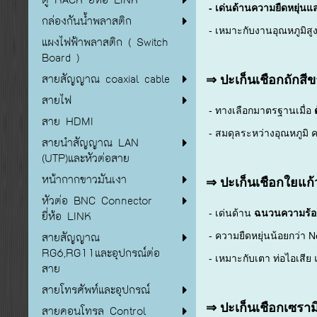
- เด่นด้านความยืดหยุ่นแ
กล่องกันน้ำพลาสติก
- เหมาะกับงานอุณหภูมิสู
แผงไฟฟ้าพลาสติก ( Switch
Board )
สายสัญญาณ coaxial cable
⇒
ปะเก็นเชือกถักสี
สายไฟ
- ทางเลือกมาตรฐานเมื่อ
สาย HDMI
- สมดุลระหว่างอุณหภูมิ
สายนำสัญญาณ LAN
(UTP)และหัวต่อสาย
หน้ากากขาวมันเงา
⇒ ปะเก็นเชือกใยแก้
หัวต่อ BNC Connector
ยี่ห้อ LINK
- เด่นด้าน
ฉนวนความร้อ
สายสัญญาณ
- ความยืดหยุ่นน้อยกว่า N
RG6,RG11และอุปกรณ์ต่อ
- เหมาะกับเตา ท่อไอเสีย
สาย
สายโทรศัพท์และอุปกรณ์
⇒
ปะเก็นเชือกเซรา
สายคอนโทรล Control