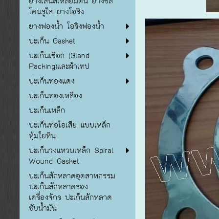
ยางเส้นสี่เหลี่ยมตัน ยางซิลิ
โคนรูใส ยางโอริง
ยางฟองน้ำ โอริงฟองน้ำ
ปะเก็น Gasket
ปะเก็นเชือก (Gland
Packing)และผ้าเทป
ปะเก็นทองแดง
ปะเก็นทองเหลือง
ปะเก็นเหล็ก
ปะเก็นท่อไอเสีย แบบเหล็ก
หุ้มใยหิน
ปะเก็นวงแหวนเหล็ก Spiral
Wound Gasket
ปะเก็นสักหลาดอุตสาหกรรม
ปะเก็นสักหลาดรอง
เครื่องจักร ปะเก็นสักหลาด
ซับน้ำมัน