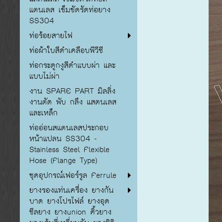
แตนเลส เข็มขัดรัดท่อยาง
SS304
ท่อร้อยสายไฟ
ท่อผ้าใบสีดำเคลือบพีวีซี
ท่อกระดูกงูสีดำแบบผ่า และ
แบบไม่ผ่า
งาน SPARE PART มิลลิ่ง
งานตัด พับ กลึง แสตนเลส
และเหล็ก
ท่ออ่อนสแตนเลสประกอบ
หน้าแปลน SS304 -
Stainless Steel Flexible
Hose (Flange Type)
ชุดอุปกรณ์เฟอร์รูล Ferrule
ยางรองแท่นเครื่อง ยางกัน
บาด ยางโปรไฟล์ ยางอุด
ซีลยาง ยางunion คิ้วยาง