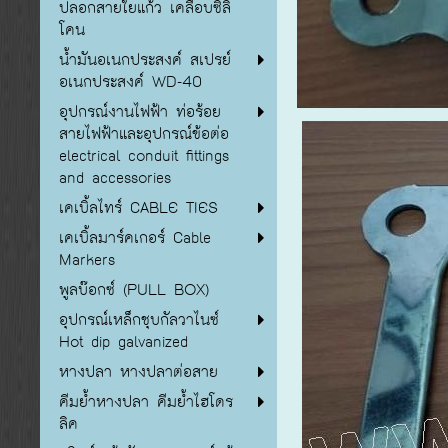
ปลอกสายใยแก้ว เคลือบซิลิ
โคน
น้ำมันอเนกประสงค์ สเปรย์
อเนกประสงค์ WD-40
อุปกรณ์งานไฟฟ้า ท่อร้อย
สายไฟฟ้าและอุปกรณ์ข้อต่อ
electrical conduit fittings
and accessories
เคเบิ้ลไทร์ CABLE TIES
เคเบิ้ลมาร์คเกอร์ Cable
Markers
พูลบ๊อกซ์ (PULL BOX)
อุปกรณ์เหล็กชุบกัลวาไนซ์
Hot dip galvanized
หางปลา หางปลาต่อสาย
คีมย้ำหางปลา คีมย้ำไฮโดร
ลิค