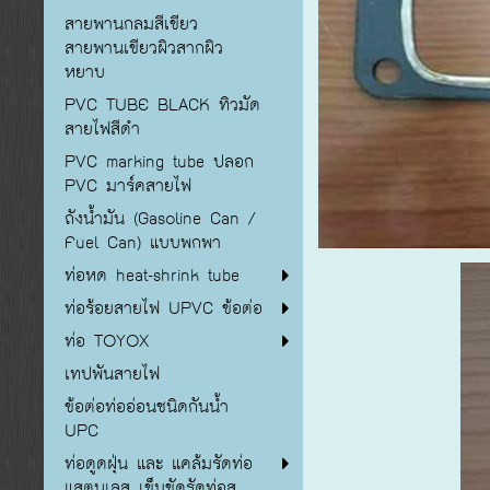
สายพานกลมสีเขียว
สายพานเขียวผิวสากผิว
หยาบ
PVC TUBE BLACK ทิวมัด
สายไฟสีดำ
PVC marking tube ปลอก
PVC มาร์คสายไฟ
ถังน้ำมัน (Gasoline Can /
Fuel Can) แบบพกพา
ท่อหด heat-shrink tube
ท่อร้อยสายไฟ UPVC ข้อต่อ
ท่อ TOYOX
เทปพันสายไฟ
ข้อต่อท่ออ่อนชนิดกันน้ำ
UPC
ท่อดูดฝุ่น และ แคล้มรัดท่อ
แสตนเลส เข็มขัดรัดท่อส