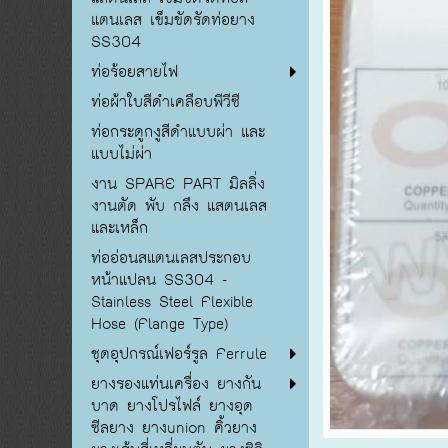
แตนเลส เข็มขัดรัดท่อยาง
SS304
ท่อร้อยสายไฟ
ท่อผ้าใบสีดำเคลือบพีวีซี
ท่อกระดูกงูสีดำแบบผ่า และ
แบบไม่ผ่า
งาน SPARE PART มิลลิ่ง
งานตัด พับ กลึง แสตนเลส
และเหล็ก
ท่ออ่อนสแตนเลสประกอบ
หน้าแปลน SS304 -
Stainless Steel Flexible
Hose (Flange Type)
ชุดอุปกรณ์เฟอร์รูล Ferrule
ยางรองแท่นเครื่อง ยางกัน
บาด ยางโปรไฟล์ ยางอุด
ซีลยาง ยางunion คิ้วยาง