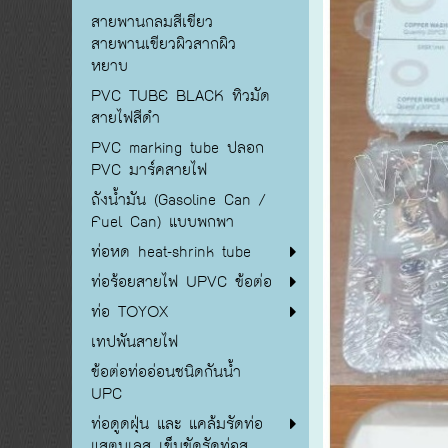
สายพานกลมสีเขียว
สายพานเขียวผิวสากผิว
หยาบ
PVC TUBE BLACK ทิวมัด
สายไฟสีดำ
PVC marking tube ปลอก
PVC มาร์คสายไฟ
ถังน้ำมัน (Gasoline Can /
Fuel Can) แบบพกพา
ท่อหด heat-shrink tube
ท่อร้อยสายไฟ UPVC ข้อต่อ
ท่อ TOYOX
เทปพันสายไฟ
ข้อต่อท่ออ่อนชนิดกันน้ำ
UPC
ท่อดูดฝุ่น และ แคล้มรัดท่อ
แสตนเลส เข็มขัดรัดท่อส