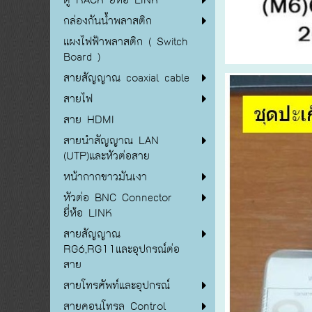
กล่องกันน้ำพลาสติก
แผงไฟฟ้าพลาสติก ( Switch
Board )
สายสัญญาณ coaxial cable
สายไฟ
สาย HDMI
สายนำสัญญาณ LAN
(UTP)และหัวต่อสาย
หน้ากากขาวมันเงา
หัวต่อ BNC Connector
ยี่ห้อ LINK
สายสัญญาณ
RG6,RG11และอุปกรณ์ต่อ
สาย
สายโทรศัพท์และอุปกรณ์
สายคอนโทรล Control