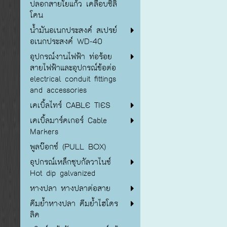
ปลอกสายใยแก้ว เคลือบซิลิ
โคน
น้ำมันอเนกประสงค์ สเปรย์
อเนกประสงค์ WD-40
อุปกรณ์งานไฟฟ้า ท่อร้อย
สายไฟฟ้าและอุปกรณ์ข้อต่อ
electrical conduit fittings
and accessories
เคเบิ้ลไทร์ CABLE TIES
เคเบิ้ลมาร์คเกอร์ Cable
Markers
พูลบ๊อกซ์ (PULL BOX)
อุปกรณ์เหล็กชุบกัลวาไนซ์
Hot dip galvanized
หางปลา หางปลาต่อสาย
คีมย้ำหางปลา คีมย้ำไฮโดร
ลิค