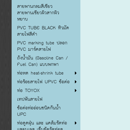
สายพานกลมสีเขียว
สายพานเขียวผิวสากผิว
หยาบ
PVC TUBE BLACK ทิวมัด
สายไฟสีดำ
PVC marking tube ปลอก
PVC มาร์คสายไฟ
ถังน้ำมัน (Gasoline Can /
Fuel Can) แบบพกพา
ท่อหด heat-shrink tube
ท่อร้อยสายไฟ UPVC ข้อต่อ
ท่อ TOYOX
เทปพันสายไฟ
ข้อต่อท่ออ่อนชนิดกันน้ำ
UPC
ท่อดูดฝุ่น และ แคล้มรัดท่อ
แสตนเลส เข็มขัดรัดท่อส