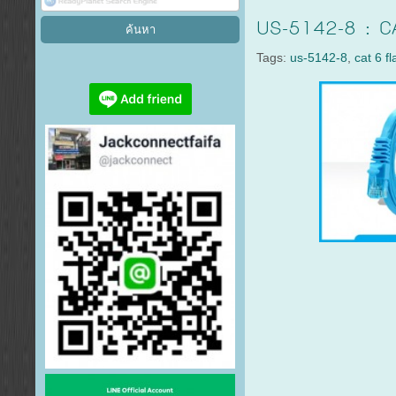
US-5142-8 : C
Tags:
us-5142-8
,
cat 6 f