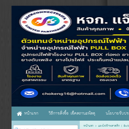
หน้าแรก
วิธีการสั่งซื้อ เช็คสถานะพัสดุ
นโยบายรับประ
หน้าแรก
>
แผงไฟฟ้าพลาสติก ( Swi