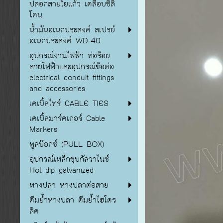
ปลอกสายใยแก้ว เคลือบซิลิ
โคน
น้ำมันอเนกประสงค์ สเปรย์
อเนกประสงค์ WD-40
อุปกรณ์งานไฟฟ้า ท่อร้อย
สายไฟฟ้าและอุปกรณ์ข้อต่อ
electrical conduit fittings
and accessories
เคเบิ้ลไทร์ CABLE TIES
เคเบิ้ลมาร์คเกอร์ Cable
Markers
พูลบ๊อกซ์ (PULL BOX)
อุปกรณ์เหล็กชุบกัลวาไนซ์
Hot dip galvanized
หางปลา หางปลาต่อสาย
คีมย้ำหางปลา คีมย้ำไฮโดร
ลิค