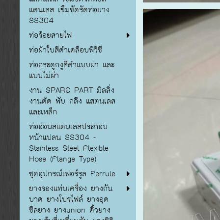
แตนเลส เข็มขัดรัดท่อยาง
SS304
ท่อร้อยสายไฟ
ท่อผ้าใบสีดำเคลือบพีวีซี
ท่อกระดูกงูสีดำแบบผ่า และ
แบบไม่ผ่า
งาน SPARE PART มิลลิ่ง
งานตัด พับ กลึง แสตนเลส
และเหล็ก
ท่ออ่อนสแตนเลสประกอบ
หน้าแปลน SS304 -
Stainless Steel Flexible
Hose (Flange Type)
ชุดอุปกรณ์เฟอร์รูล Ferrule
ยางรองแท่นเครื่อง ยางกัน
บาด ยางโปรไฟล์ ยางอุด
ซีลยาง ยางunion คิ้วยาง