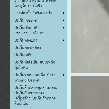
ยางเส้นสี่เหลี่ยมตัน ยางซิลิ
โคนรูใส ยางโอริง
ยางฟองน้ำ โอริงฟองน้ำ
ปะเก็น Gasket
ปะเก็นเชือก (Gland
Packing)และผ้าเทป
ปะเก็นทองแดง
ปะเก็นทองเหลือง
ปะเก็นเหล็ก
ปะเก็นท่อไอเสีย แบบเหล็ก
หุ้มใยหิน
ปะเก็นวงแหวนเหล็ก Spiral
Wound Gasket
ปะเก็นสักหลาดอุตสาหกรรม
ปะเก็นสักหลาดรอง
เครื่องจักร ปะเก็นสักหลาด
ซับน้ำมัน