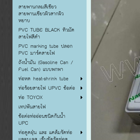
สายพานกลมสีเขียว
สายพานเขียวผิวสากผิว
หยาบ
PVC TUBE BLACK ทิวมัด
สายไฟสีดำ
PVC marking tube ปลอก
PVC มาร์คสายไฟ
ถังน้ำมัน (Gasoline Can /
Fuel Can) แบบพกพา
ท่อหด heat-shrink tube
ท่อร้อยสายไฟ UPVC ข้อต่อ
ท่อ TOYOX
เทปพันสายไฟ
ข้อต่อท่ออ่อนชนิดกันน้ำ
UPC
ท่อดูดฝุ่น และ แคล้มรัดท่อ
แสตนเลส เข็มขัดรัดท่อส