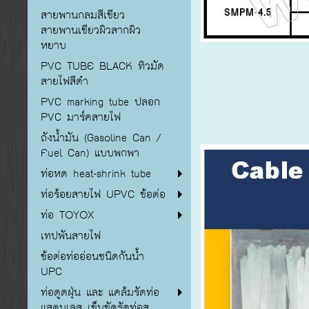
สายพานกลมสีเขียว
สายพานเขียวผิวสากผิว
หยาบ
PVC TUBE BLACK ทิวมัด
สายไฟสีดำ
PVC marking tube ปลอก
PVC มาร์คสายไฟ
ถังน้ำมัน (Gasoline Can /
Fuel Can) แบบพกพา
ท่อหด heat-shrink tube
ท่อร้อยสายไฟ UPVC ข้อต่อ
ท่อ TOYOX
เทปพันสายไฟ
ข้อต่อท่ออ่อนชนิดกันน้ำ
UPC
ท่อดูดฝุ่น และ แคล้มรัดท่อ
แสตนเลส เข็มขัดรัดท่อส