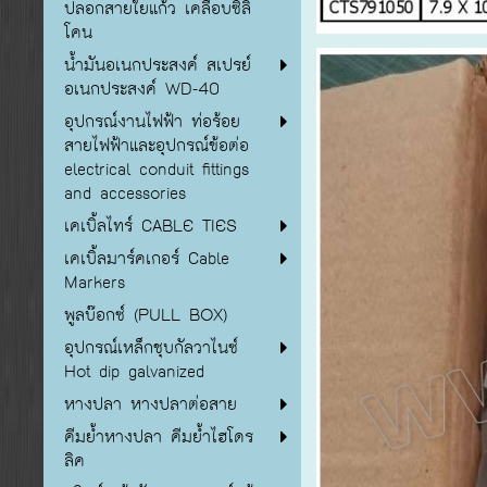
ปลอกสายใยแก้ว เคลือบซิลิ
โคน
น้ำมันอเนกประสงค์ สเปรย์
อเนกประสงค์ WD-40
อุปกรณ์งานไฟฟ้า ท่อร้อย
สายไฟฟ้าและอุปกรณ์ข้อต่อ
electrical conduit fittings
and accessories
เคเบิ้ลไทร์ CABLE TIES
เคเบิ้ลมาร์คเกอร์ Cable
Markers
พูลบ๊อกซ์ (PULL BOX)
อุปกรณ์เหล็กชุบกัลวาไนซ์
Hot dip galvanized
หางปลา หางปลาต่อสาย
คีมย้ำหางปลา คีมย้ำไฮโดร
ลิค