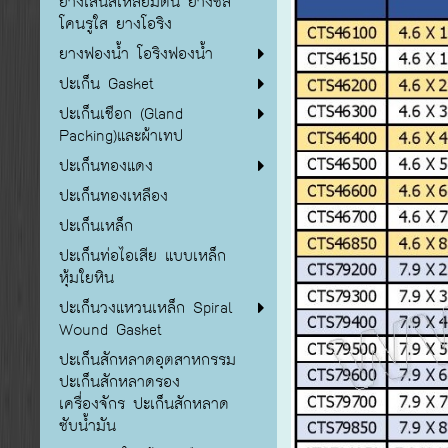
ยางเส้นสี่เหลี่ยมตัน ยางซิลิ
โคนรูใส ยางโอริง
ยางฟองน้ำ โอริงฟองน้ำ
ปะเก็น Gasket
ปะเก็นเชือก (Gland
Packing)และผ้าเทป
ปะเก็นทองแดง
ปะเก็นทองเหลือง
ปะเก็นเหล็ก
ปะเก็นท่อไอเสีย แบบเหล็ก
หุ้มใยหิน
ปะเก็นวงแหวนเหล็ก Spiral
Wound Gasket
ปะเก็นสักหลาดอุตสาหกรรม
ปะเก็นสักหลาดรอง
เครื่องจักร ปะเก็นสักหลาด
ซับน้ำมัน