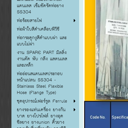
แตนเลส เข็มขัดรัดท่อยาง
SS304
ท่อร้อยสายไฟ
ท่อผ้าใบสีดำเคลือบพีวีซี
ท่อกระดูกงูสีดำแบบผ่า และ
แบบไม่ผ่า
งาน SPARE PART มิลลิ่ง
งานตัด พับ กลึง แสตนเลส
และเหล็ก
ท่ออ่อนสแตนเลสประกอบ
หน้าแปลน SS304 -
Stainless Steel Flexible
Hose (Flange Type)
ชุดอุปกรณ์เฟอร์รูล Ferrule
ยางรองแท่นเครื่อง ยางกัน
บาด ยางโปรไฟล์ ยางอุด
ซีลยาง ยางunion คิ้วยาง