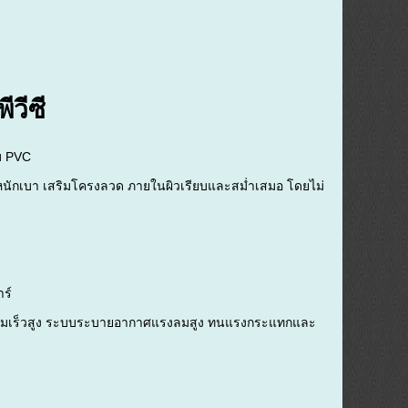
ีวีซี
อบ PVC
้ำหนักเบา เสริมโครงลวด ภายในผิวเรียบและสม่ำเสมอ โดยไม่
าร์
ามเร็วสูง ระบบระบายอากาศแรงลมสูง ทนแรงกระแทกและ