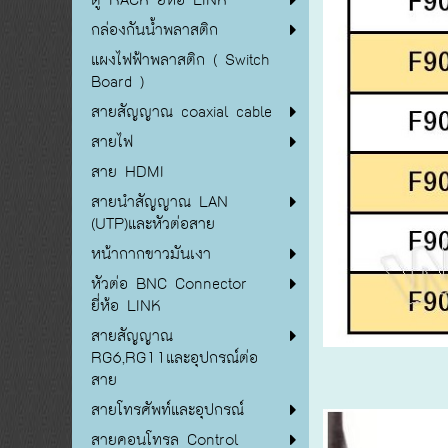
กล่องกันน้ำพลาสติก
แผงไฟฟ้าพลาสติก ( Switch
Board )
สายสัญญาณ coaxial cable
สายไฟ
สาย HDMI
สายนำสัญญาณ LAN
(UTP)และหัวต่อสาย
หน้ากากขาวมันเงา
หัวต่อ BNC Connector
ยี่ห้อ LINK
สายสัญญาณ
RG6,RG11และอุปกรณ์ต่อ
สาย
สายโทรศัพท์และอุปกรณ์
สายคอนโทรล Control