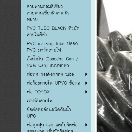
สายพานกลมสีเขียว
สายพานเขียวผิวสากผิว
หยาบ
PVC TUBE BLACK ทิวมัด
สายไฟสีดำ
PVC marking tube ปลอก
PVC มาร์คสายไฟ
ถังน้ำมัน (Gasoline Can /
Fuel Can) แบบพกพา
ท่อหด heat-shrink tube
ท่อร้อยสายไฟ UPVC ข้อต่อ
ท่อ TOYOX
เทปพันสายไฟ
ข้อต่อท่ออ่อนชนิดกันน้ำ
UPC
ท่อดูดฝุ่น และ แคล้มรัดท่อ
แสตนเลส เข็มขัดรัดท่อส