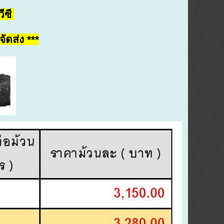
วีซี
ัดส่ง ***