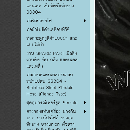
แตนเลส เข็มขัดรัดท่อยาง
SS304
ท่อร้อยสายไฟ
ท่อผ้าใบสีดำเคลือบพีวีซี
ท่อกระดูกงูสีดำแบบผ่า และ
แบบไม่ผ่า
งาน SPARE PART มิลลิ่ง
งานตัด พับ กลึง แสตนเลส
และเหล็ก
ท่ออ่อนสแตนเลสประกอบ
หน้าแปลน SS304 -
Stainless Steel Flexible
Hose (Flange Type)
ชุดอุปกรณ์เฟอร์รูล Ferrule
ยางรองแท่นเครื่อง ยางกัน
บาด ยางโปรไฟล์ ยางอุด
ซีลยาง ยางunion คิ้วยาง