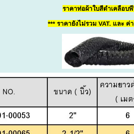
ราคา
ท่อผ้าใบสีดำเคลือบพี
*** ราคายังไม่รวม VAT. และ ค่าจ