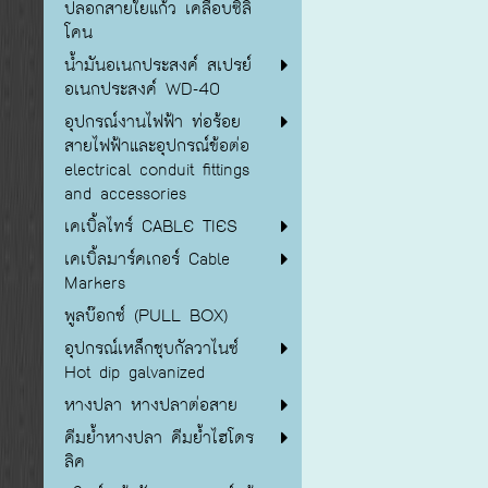
ปลอกสายใยแก้ว เคลือบซิลิ
โคน
น้ำมันอเนกประสงค์ สเปรย์
อเนกประสงค์ WD-40
อุปกรณ์งานไฟฟ้า ท่อร้อย
สายไฟฟ้าและอุปกรณ์ข้อต่อ
electrical conduit fittings
and accessories
เคเบิ้ลไทร์ CABLE TIES
เคเบิ้ลมาร์คเกอร์ Cable
Markers
พูลบ๊อกซ์ (PULL BOX)
อุปกรณ์เหล็กชุบกัลวาไนซ์
Hot dip galvanized
หางปลา หางปลาต่อสาย
คีมย้ำหางปลา คีมย้ำไฮโดร
ลิค