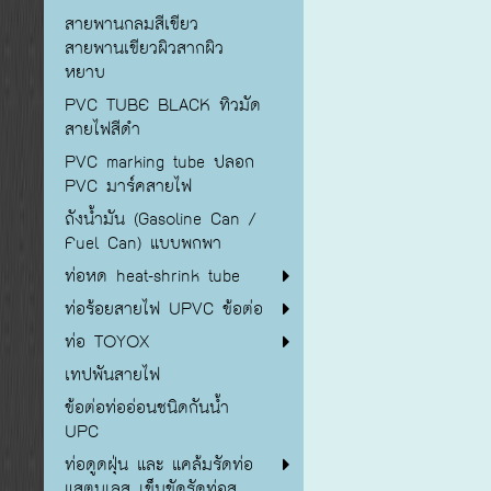
สายพานกลมสีเขียว
สายพานเขียวผิวสากผิว
หยาบ
PVC TUBE BLACK ทิวมัด
สายไฟสีดำ
PVC marking tube ปลอก
PVC มาร์คสายไฟ
ถังน้ำมัน (Gasoline Can /
Fuel Can) แบบพกพา
ท่อหด heat-shrink tube
ท่อร้อยสายไฟ UPVC ข้อต่อ
ท่อ TOYOX
เทปพันสายไฟ
ข้อต่อท่ออ่อนชนิดกันน้ำ
UPC
ท่อดูดฝุ่น และ แคล้มรัดท่อ
แสตนเลส เข็มขัดรัดท่อส