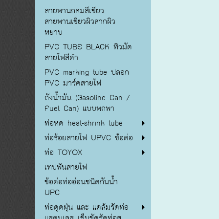
สายพานกลมสีเขียว
สายพานเขียวผิวสากผิว
หยาบ
PVC TUBE BLACK ทิวมัด
สายไฟสีดำ
PVC marking tube ปลอก
PVC มาร์คสายไฟ
ถังน้ำมัน (Gasoline Can /
Fuel Can) แบบพกพา
ท่อหด heat-shrink tube
ท่อร้อยสายไฟ UPVC ข้อต่อ
ท่อ TOYOX
เทปพันสายไฟ
ข้อต่อท่ออ่อนชนิดกันน้ำ
UPC
ท่อดูดฝุ่น และ แคล้มรัดท่อ
แสตนเลส เข็มขัดรัดท่อส