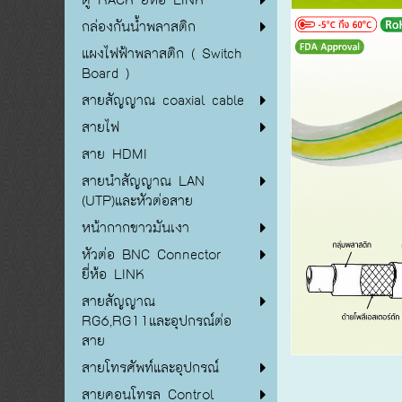
กล่องกันน้ำพลาสติก
แผงไฟฟ้าพลาสติก ( Switch
Board )
สายสัญญาณ coaxial cable
สายไฟ
สาย HDMI
สายนำสัญญาณ LAN
(UTP)และหัวต่อสาย
หน้ากากขาวมันเงา
หัวต่อ BNC Connector
ยี่ห้อ LINK
สายสัญญาณ
RG6,RG11และอุปกรณ์ต่อ
สาย
สายโทรศัพท์และอุปกรณ์
สายคอนโทรล Control