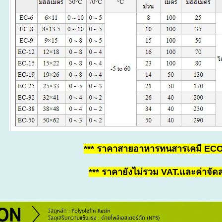
*** ราคาสายอาหารทนสารเคมี EC
*** ราคายังไม่รวม VAT.และค่าจัดส