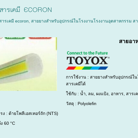
สารเคมี ECORON
ารเคมี ecoron
,
สายยางสำหรับอุปกรณ์ในโรงงานโรงงานอุตสาหกรรม สาม
สายอา
การใช้งาน : สายยางสำหรับอุปกรณ์
สารเคมีได้
ใช้กับ : น้ำ, ลม, ผงแป้ง, อาหาร, สารเ
วัสดุ : Polyolefin
รง : ด้ายโพลีเอสเทอร์ถัก (NTS)
ถึง 60 °C