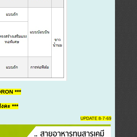
ORON ***
่งคะ ***
UPDATE 8-7-69