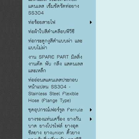
แตนเลส เข็มขัดรัดท่อยาง
SS304
ท่อร้อยสายไฟ
ท่อผ้าใบสีดำเคลือบพีวีซี
ท่อกระดูกงูสีดำแบบผ่า และ
แบบไม่ผ่า
งาน SPARE PART มิลลิ่ง
งานตัด พับ กลึง แสตนเลส
และเหล็ก
ท่ออ่อนสแตนเลสประกอบ
หน้าแปลน SS304 -
Stainless Steel Flexible
Hose (Flange Type)
ชุดอุปกรณ์เฟอร์รูล Ferrule
ยางรองแท่นเครื่อง ยางกัน
บาด ยางโปรไฟล์ ยางอุด
ซีลยาง ยางunion คิ้วยาง