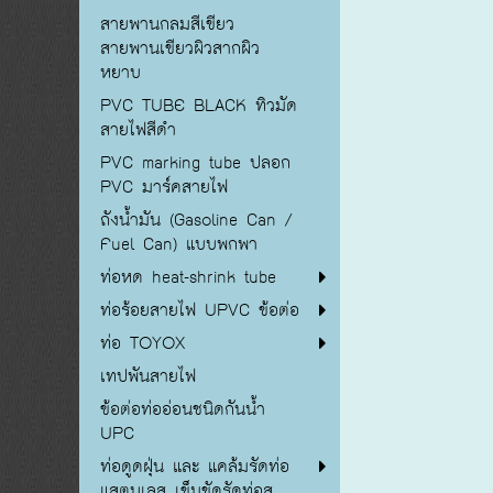
สายพานกลมสีเขียว
สายพานเขียวผิวสากผิว
หยาบ
PVC TUBE BLACK ทิวมัด
สายไฟสีดำ
PVC marking tube ปลอก
PVC มาร์คสายไฟ
ถังน้ำมัน (Gasoline Can /
Fuel Can) แบบพกพา
ท่อหด heat-shrink tube
ท่อร้อยสายไฟ UPVC ข้อต่อ
ท่อ TOYOX
เทปพันสายไฟ
ข้อต่อท่ออ่อนชนิดกันน้ำ
UPC
ท่อดูดฝุ่น และ แคล้มรัดท่อ
แสตนเลส เข็มขัดรัดท่อส