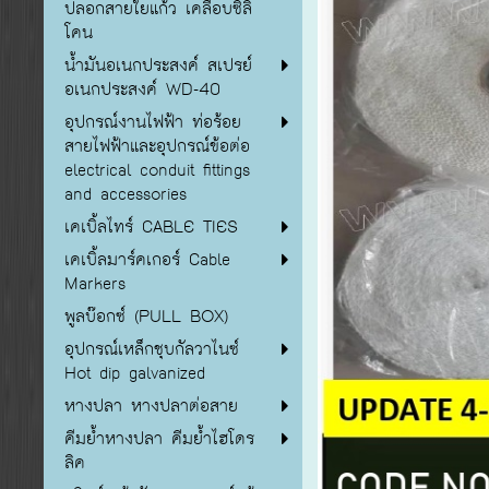
ปลอกสายใยแก้ว เคลือบซิลิ
โคน
น้ำมันอเนกประสงค์ สเปรย์
อเนกประสงค์ WD-40
อุปกรณ์งานไฟฟ้า ท่อร้อย
สายไฟฟ้าและอุปกรณ์ข้อต่อ
electrical conduit fittings
and accessories
เคเบิ้ลไทร์ CABLE TIES
เคเบิ้ลมาร์คเกอร์ Cable
Markers
พูลบ๊อกซ์ (PULL BOX)
อุปกรณ์เหล็กชุบกัลวาไนซ์
Hot dip galvanized
หางปลา หางปลาต่อสาย
คีมย้ำหางปลา คีมย้ำไฮโดร
ลิค