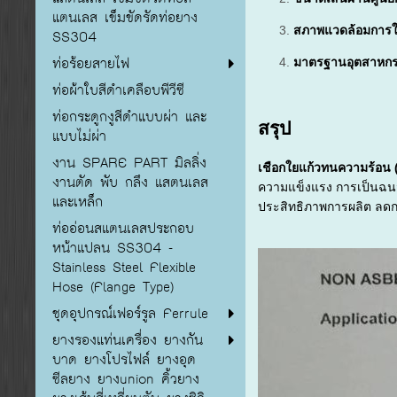
แตนเลส เข็มขัดรัดท่อยาง
สภาพแวดล้อมการใ
SS304
ท่อร้อยสายไฟ
มาตรฐานอุตสาหก
ท่อผ้าใบสีดำเคลือบพีวีซี
ท่อกระดูกงูสีดำแบบผ่า และ
สรุป
แบบไม่ผ่า
งาน SPARE PART มิลลิ่ง
เชือกใยแก้วทนความร้อน 
งานตัด พับ กลึง แสตนเลส
ความแข็งแรง การเป็นฉนว
และเหล็ก
ประสิทธิภาพการผลิต ลดกา
ท่ออ่อนสแตนเลสประกอบ
หน้าแปลน SS304 -
Stainless Steel Flexible
Hose (Flange Type)
ชุดอุปกรณ์เฟอร์รูล Ferrule
ยางรองแท่นเครื่อง ยางกัน
บาด ยางโปรไฟล์ ยางอุด
ซีลยาง ยางunion คิ้วยาง