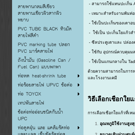
- สามารถใช้แทนปะเก็น As
สายพานกลมสีเขียว
สายพานเขียวผิวสากผิว
- เหมาะสำหรับงานพันท่อ
หยาบ
- ใช้เป็นปะเก็นของเตาอบ
PVC TUBE BLACK ทิวมัด
- ใช้เป็น ปะเก็นใยแก้วสำ
สายไฟสีดำ
- ซีลประตูเตาและ ปล่อง
PVC marking tube ปลอก
PVC มาร์คสายไฟ
- ใช้กับ อุปกรณ์ควบคุมมล
ถังน้ำมัน (Gasoline Can /
- ใช้เป็นแกนกลางใน Tad
Fuel Can) แบบพกพา
ด้วยความสามารถในการทน
ท่อหด heat-shrink tube
และโรงงานเคมี
ท่อร้อยสายไฟ UPVC ข้อต่อ
ท่อ TOYOX
วิธีเลือกเชือกใย
เทปพันสายไฟ
ข้อต่อท่ออ่อนชนิดกันน้ำ
การเลือกเชือกใยแก้วที่เ
UPC
อุณหภูมิใช้งานสูงส
ท่อดูดฝุ่น และ แคล้มรัดท่อ
แสตนเลส เข็มขัดรัดท่อส
ขนาดเส้นผ่านศูนย