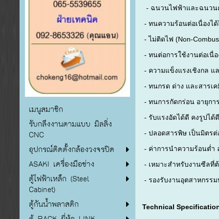
- ฉนวนไฟฟ้าและฉนวนคว
- ทนความร้อนต่อเนื่องได้
- ไม่ติดไฟ (Non-Combust
- ทนต่อการใช้งานต่อเนื่
- ความแข็งแรงเชิงกล แล
- ทนกรด ด่าง และสารเคมีท
- ทนการกัดกร่อน อายุก
เมนูสมาชิก
- รับแรงอัดได้ดี คงรูปได้ด
รับกลึงงานตามแบบ มิลลิ่ง
CNC
- ปลอดสารพิษ เป็นมิตรต่
อุปกรณ์ติดตั้งกล้องวงจรปิด
- ค่าการนำความร้อนต่ำ 
ASAKI เครื่องมือช่าง
- เหมาะสำหรับงานซีลที่
ตู้ไฟฟ้าเหล็ก (Steel
- รองรับงานอุตสาหกรรม
Cabinet)
ตู้กันน้ำพลาสติก
Technical Specificatio
ตู้ RACK ยี่ห้อ LINK