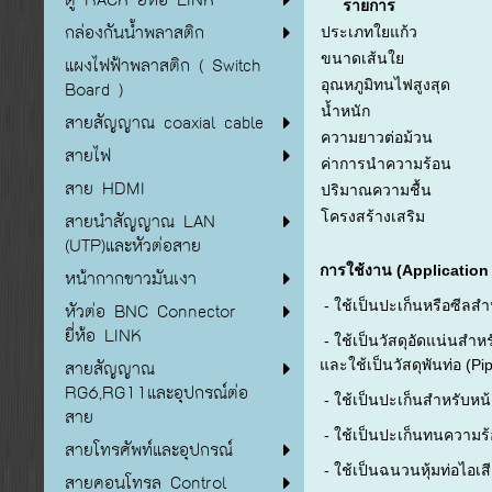
รายการ
กล่องกันน้ำพลาสติก
ประเภทใยแก้ว
E-G
ขนาดเส้นใย
9–
แผงไฟฟ้าพลาสติก ( Switch
อุณหภูมิทนไฟสูงสุด
Board )
น้ำหนัก
600–
สายสัญญาณ coaxial cable
ความยาวต่อม้วน
สายไฟ
ค่าการนำความร้อน
<
สาย HDMI
ปริมาณความชื้น
โครงสร้างเสริม
ลวดน
สายนำสัญญาณ LAN
(UTP)และหัวต่อสาย
การใช้งาน (Application
หน้ากากขาวมันเงา
- ใช้เป็นปะเก็นหรือซีลสำ
หัวต่อ BNC Connector
ยี่ห้อ LINK
- ใช้เป็นวัสดุอัดแน่นสำ
สายสัญญาณ
และใช้เป็นวัสดุพันท่อ (P
RG6,RG11และอุปกรณ์ต่อ
- ใช้เป็นปะเก็นสำหรับหน
สาย
- ใช้เป็นปะเก็นทนความร้
สายโทรศัพท์และอุปกรณ์
- ใช้เป็นฉนวนหุ้มท่อไอเส
สายคอนโทรล Control