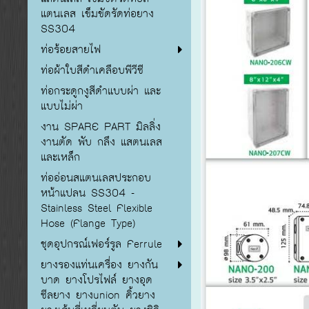
แตนเลส เข็มขัดรัดท่อยาง
SS304
ท่อร้อยสายไฟ
ท่อผ้าใบสีดำเคลือบพีวีซี
ท่อกระดูกงูสีดำแบบผ่า และ
แบบไม่ผ่า
งาน SPARE PART มิลลิ่ง
งานตัด พับ กลึง แสตนเลส
และเหล็ก
ท่ออ่อนสแตนเลสประกอบ
หน้าแปลน SS304 -
Stainless Steel Flexible
Hose (Flange Type)
ชุดอุปกรณ์เฟอร์รูล Ferrule
ยางรองแท่นเครื่อง ยางกัน
บาด ยางโปรไฟล์ ยางอุด
ซีลยาง ยางunion คิ้วยาง