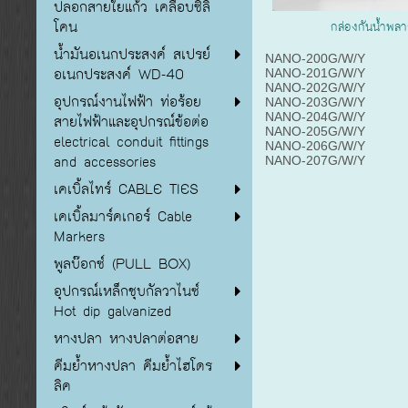
ปลอกสายใยแก้ว เคลือบซิลิ
โคน
กล่องกันน้ำพล
น้ำมันอเนกประสงค์ สเปรย์
NANO-200G/W/Y
อเนกประสงค์ WD-40
NANO-201G/W/Y
NANO-202G/W/Y
อุปกรณ์งานไฟฟ้า ท่อร้อย
NANO-203G/W/Y
NANO-204G/W/Y
สายไฟฟ้าและอุปกรณ์ข้อต่อ
NANO-205G/W/Y
electrical conduit fittings
NANO-206G/W/Y
and accessories
NANO-207G/W/Y
เคเบิ้ลไทร์ CABLE TIES
เคเบิ้ลมาร์คเกอร์ Cable
Markers
พูลบ๊อกซ์ (PULL BOX)
อุปกรณ์เหล็กชุบกัลวาไนซ์
Hot dip galvanized
หางปลา หางปลาต่อสาย
คีมย้ำหางปลา คีมย้ำไฮโดร
ลิค