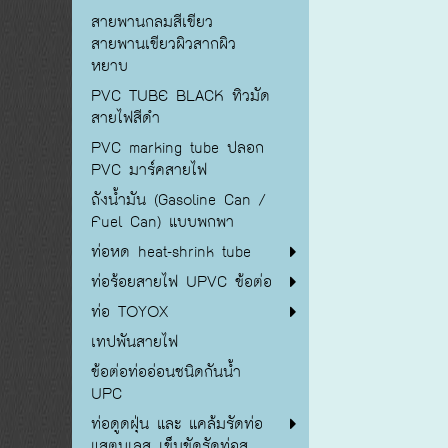
สายพานกลมสีเขียว
สายพานเขียวผิวสากผิว
หยาบ
PVC TUBE BLACK ทิวมัด
สายไฟสีดำ
PVC marking tube ปลอก
PVC มาร์คสายไฟ
ถังน้ำมัน (Gasoline Can /
Fuel Can) แบบพกพา
ท่อหด heat-shrink tube
ท่อร้อยสายไฟ UPVC ข้อต่อ
ท่อ TOYOX
เทปพันสายไฟ
ข้อต่อท่ออ่อนชนิดกันน้ำ
UPC
ท่อดูดฝุ่น และ แคล้มรัดท่อ
แสตนเลส เข็มขัดรัดท่อส