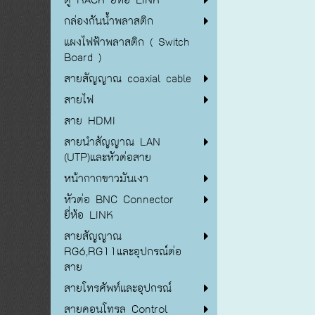
กล่องกันน้ำพลาสติก
แผงไฟฟ้าพลาสติก ( Switch
Board )
สายสัญญาณ coaxial cable
สายไฟ
สาย HDMI
สายนำสัญญาณ LAN
(UTP)และหัวต่อสาย
หน้ากากขาวมันเงา
หัวต่อ BNC Connector
ยี่ห้อ LINK
สายสัญญาณ
RG6,RG11และอุปกรณ์ต่อ
สาย
สายโทรศัพท์และอุปกรณ์
สายคอนโทรล Control