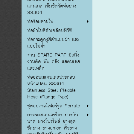
แตนเลส เข็มขัดรัดท่อยาง
SS304
ท่อร้อยสายไฟ
ท่อผ้าใบสีดำเคลือบพีวีซี
ท่อกระดูกงูสีดำแบบผ่า และ
แบบไม่ผ่า
งาน SPARE PART มิลลิ่ง
งานตัด พับ กลึง แสตนเลส
และเหล็ก
ท่ออ่อนสแตนเลสประกอบ
หน้าแปลน SS304 -
Stainless Steel Flexible
Hose (Flange Type)
ชุดอุปกรณ์เฟอร์รูล Ferrule
ยางรองแท่นเครื่อง ยางกัน
บาด ยางโปรไฟล์ ยางอุด
ซีลยาง ยางunion คิ้วยาง