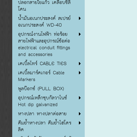
ปลอกสายใยแก้ว เคลือบซิลิ
โคน
น้ำมันอเนกประสงค์ สเปรย์
อเนกประสงค์ WD-40
อุปกรณ์งานไฟฟ้า ท่อร้อย
สายไฟฟ้าและอุปกรณ์ข้อต่อ
electrical conduit fittings
and accessories
เคเบิ้ลไทร์ CABLE TIES
เคเบิ้ลมาร์คเกอร์ Cable
Markers
พูลบ๊อกซ์ (PULL BOX)
อุปกรณ์เหล็กชุบกัลวาไนซ์
Hot dip galvanized
หางปลา หางปลาต่อสาย
คีมย้ำหางปลา คีมย้ำไฮโดร
ลิค