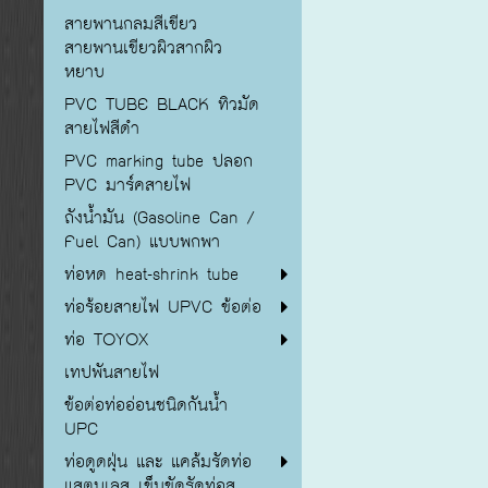
สายพานกลมสีเขียว
สายพานเขียวผิวสากผิว
หยาบ
PVC TUBE BLACK ทิวมัด
สายไฟสีดำ
PVC marking tube ปลอก
PVC มาร์คสายไฟ
ถังน้ำมัน (Gasoline Can /
Fuel Can) แบบพกพา
ท่อหด heat-shrink tube
ท่อร้อยสายไฟ UPVC ข้อต่อ
ท่อ TOYOX
เทปพันสายไฟ
ข้อต่อท่ออ่อนชนิดกันน้ำ
UPC
ท่อดูดฝุ่น และ แคล้มรัดท่อ
แสตนเลส เข็มขัดรัดท่อส